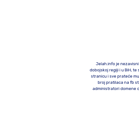
Jelah.info je nezavisni
dobojskoj regiji i u BiH, 
stranicu i sve prateće mu
broj pratilaca na fb st
administratori domene od