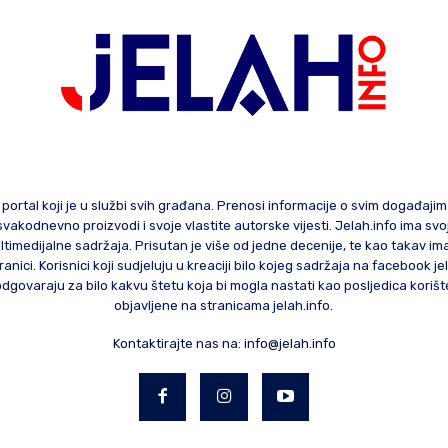
 portal koji je u službi svih građana. Prenosi informacije o svim događaji
te svakodnevno proizvodi i svoje vlastite autorske vijesti. Jelah.info ima sv
ltimedijalne sadržaja. Prisutan je više od jedne decenije, te kao takav im
ranici. Korisnici koji sudjeluju u kreaciji bilo kojeg sadržaja na facebook je
govaraju za bilo kakvu štetu koja bi mogla nastati kao posljedica korište
objavljene na stranicama jelah.info.
Kontaktirajte nas na:
info@jelah.info