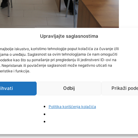
Upravljajte saglasnostima
sora sa početkom u 11:00 sati održana je Prezentacija I
najbolje iskustvo, koristimo tehnologije poput kolačića za čuvanje i/ili
ih istraživanja na području općine Usora”, prema
cijama o uređaju. Saglasnost sa ovim tehnologijama će nam omogućiti
datke kao što su ponašanje pri pregledanju ili jedinstveni ID-ovi na
 nositelja izrade projekta – „CTU-IPKIN“ d.o.o. Bijeljina
i. Nepristanak ili povlačenje saglasnosti može negativno uticati na
arstva za gospodarstvo Zeničko dobojske županije i
ristike i funkcije.
ihvati
Odbij
Prikaži pod
Politika korišćenja kolačića