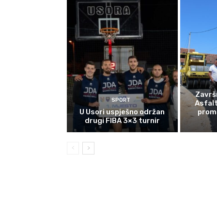
Završn
SPORT
Asfalt
U Usori uspješno održan
prome
drugi FIBA 3×3 turnir