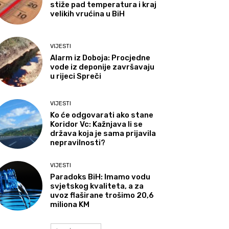
stiže pad temperatura i kraj
velikih vrućina u BiH
VIJESTI
Alarm iz Doboja: Procjedne
vode iz deponije završavaju
u rijeci Spreči
VIJESTI
Ko će odgovarati ako stane
Koridor Vc: Kažnjava li se
država koja je sama prijavila
nepravilnosti?
VIJESTI
Paradoks BiH: Imamo vodu
svjetskog kvaliteta, a za
uvoz flaširane trošimo 20,6
miliona KM