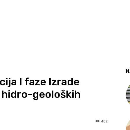
N
ja I faze Izrade
h hidro-geoloških
482