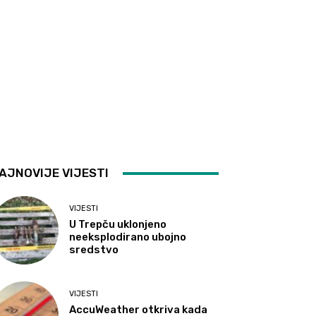
AJNOVIJE VIJESTI
VIJESTI
U Trepču uklonjeno
neeksplodirano ubojno
sredstvo
VIJESTI
AccuWeather otkriva kada