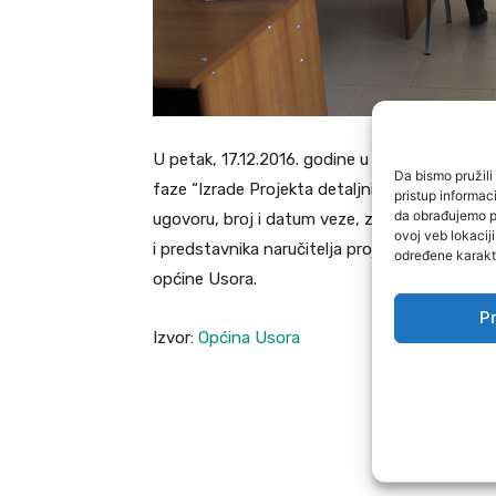
U petak, 17.12.2016. godine u zgradi općine U
Da bismo pružili 
faze “Izrade Projekta detaljnih hidro-geološk
pristup informa
da obrađujemo po
ugovoru, broj i datum veze, zaključenog između
ovoj veb lokacij
i predstavnika naručitelja projekta – Minist
određene karakte
općine Usora.
Pr
Izvor:
Općina Usora