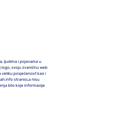
ma, ljudima i pojavama u
oj logo, svoju zvaničnu web
a veliku posjećenost kao i
lah.info stranici,a nisu
nja bilo koje informacije