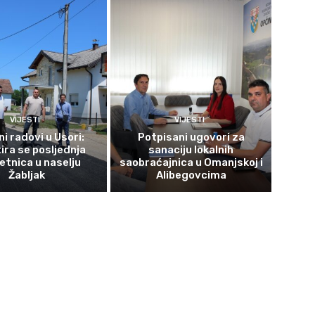
VIJESTI
VIJESTI
i radovi u Usori:
Potpisani ugovori za
ira se posljednja
sanaciju lokalnih
tnica u naselju
saobraćajnica u Omanjskoj i
Žabljak
Alibegovcima