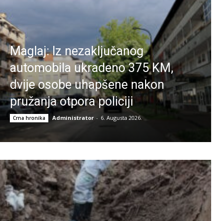
Maglaj: Iz nezaključanog
automobila ukradeno 375 KM,
dvije osobe uhapšene nakon
pružanja otpora policiji
Administrator
-
6. Augusta 2026.
Crna hronika