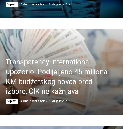
Administrator
-
6. Augusta 2026.
Vijesti
Transparency International
upozorio: Podijeljeno 45 miliona
KM budžetskog novca pred
izbore, CIK ne kažnjava
Administrator
-
6. Augusta 2026.
Vijesti