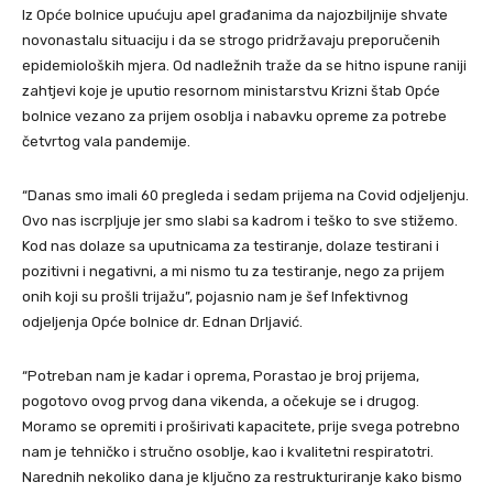
Iz Opće bolnice upućuju apel građanima da najozbiljnije shvate
novonastalu situaciju i da se strogo pridržavaju preporučenih
epidemioloških mjera. Od nadležnih traže da se hitno ispune raniji
zahtjevi koje je uputio resornom ministarstvu Krizni štab Opće
bolnice vezano za prijem osoblja i nabavku opreme za potrebe
četvrtog vala pandemije.
“Danas smo imali 60 pregleda i sedam prijema na Covid odjeljenju.
Ovo nas iscrpljuje jer smo slabi sa kadrom i teško to sve stižemo.
Kod nas dolaze sa uputnicama za testiranje, dolaze testirani i
pozitivni i negativni, a mi nismo tu za testiranje, nego za prijem
onih koji su prošli trijažu”, pojasnio nam je šef Infektivnog
odjeljenja Opće bolnice dr. Ednan Drljavić.
“Potreban nam je kadar i oprema, Porastao je broj prijema,
pogotovo ovog prvog dana vikenda, a očekuje se i drugog.
Moramo se opremiti i proširivati kapacitete, prije svega potrebno
nam je tehničko i stručno osoblje, kao i kvalitetni respiratotri.
Narednih nekoliko dana je ključno za restrukturiranje kako bismo