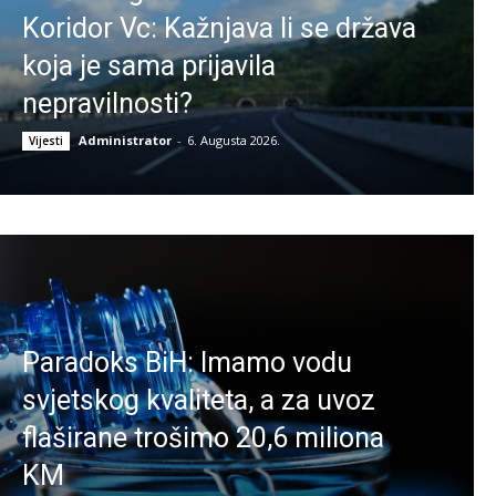
Koridor Vc: Kažnjava li se država
koja je sama prijavila
nepravilnosti?
Administrator
-
6. Augusta 2026.
Vijesti
Paradoks BiH: Imamo vodu
svjetskog kvaliteta, a za uvoz
flaširane trošimo 20,6 miliona
KM