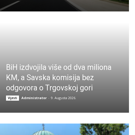
BiH izdvojila više od dva miliona
KM, a Savska komisija bez
odgovora o Trgovskoj gori
Administrator
-
9. Augusta 2026.
Vijesti