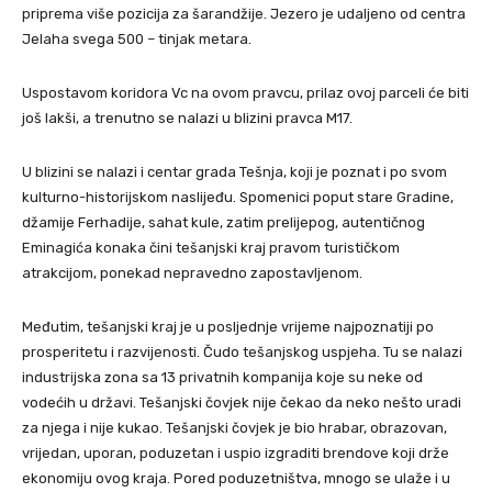
priprema više pozicija za šarandžije. Jezero je udaljeno od centra
Jelaha svega 500 – tinjak metara.
Uspostavom koridora Vc na ovom pravcu, prilaz ovoj parceli će biti
još lakši, a trenutno se nalazi u blizini pravca M17.
U blizini se nalazi i centar grada Tešnja, koji je poznat i po svom
kulturno-historijskom naslijeđu. Spomenici poput stare Gradine,
džamije Ferhadije, sahat kule, zatim prelijepog, autentičnog
Eminagića konaka čini tešanjski kraj pravom turističkom
atrakcijom, ponekad nepravedno zapostavljenom.
Međutim, tešanjski kraj je u posljednje vrijeme najpoznatiji po
prosperitetu i razvijenosti. Čudo tešanjskog uspjeha. Tu se nalazi
industrijska zona sa 13 privatnih kompanija koje su neke od
vodećih u državi. Tešanjski čovjek nije čekao da neko nešto uradi
za njega i nije kukao. Tešanjski čovjek je bio hrabar, obrazovan,
vrijedan, uporan, poduzetan i uspio izgraditi brendove koji drže
ekonomiju ovog kraja. Pored poduzetništva, mnogo se ulaže i u