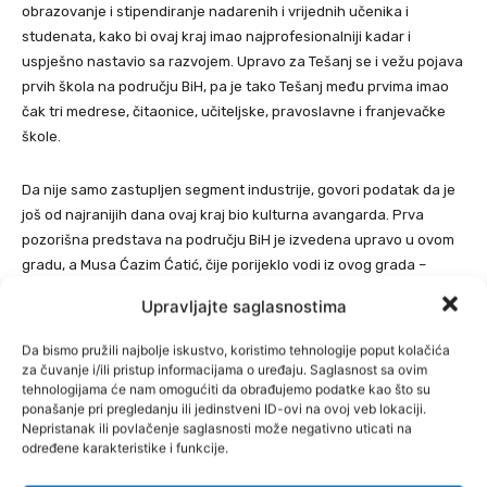
obrazovanje i stipendiranje nadarenih i vrijednih učenika i
studenata, kako bi ovaj kraj imao najprofesionalniji kadar i
uspješno nastavio sa razvojem. Upravo za Tešanj se i vežu pojava
prvih škola na području BiH, pa je tako Tešanj među prvima imao
čak tri medrese, čitaonice, učiteljske, pravoslavne i franjevačke
škole.
Da nije samo zastupljen segment industrije, govori podatak da je
još od najranijih dana ovaj kraj bio kulturna avangarda. Prva
pozorišna predstava na području BiH je izvedena upravo u ovom
gradu, a Musa Ćazim Ćatić, čije porijeklo vodi iz ovog grada –
velikan, pjesnik, boem, genijalac, danas je neizostavan u
Upravljajte saglasnostima
učeničkim udžbenicima.
Kako je autorica Al Jazeere za reportažu o Tešnju rekla: Tešanj
Da bismo pružili najbolje iskustvo, koristimo tehnologije poput kolačića
ima i formulu koja bi mogla biti primjenjiva i u drugim lokalnim
za čuvanje i/ili pristup informacijama o uređaju. Saglasnost sa ovim
tehnologijama će nam omogućiti da obrađujemo podatke kao što su
zajednicama. Ali Tešanj, prije svega, ima čovjeka koji se, umjesto
ponašanje pri pregledanju ili jedinstveni ID-ovi na ovoj veb lokaciji.
da krivi drugog za svoju situaciju, pouzdao u plodove znoja
Nepristanak ili povlačenje saglasnosti može negativno uticati na
vlastitog.
određene karakteristike i funkcije.