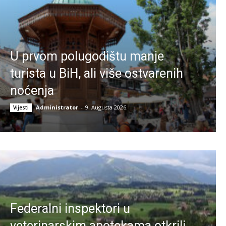
U prvom polugodištu manje
turista u BiH, ali više ostvarenih
noćenja
Administrator
-
9. Augusta 2026.
Vijesti
Federalni inspektori u
veterinarskim apotekama otkrili