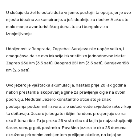
U slučaju da želite ostati duže vrijeme, postoji i ta opcija, jer je ovo
mjesto idealno za kampiranje, a još idealnije za ribolov. A ako ste
malo manje avanturističkog duha, tu su i bungalovi za
iznajmljivanje.
Udaljenost iz Beograda, Zagreba i Sarajeva nije uopće velika, i
omogućava da se ova lokacija iskoristiti za jednodnevne izlete:
Zagreb 236 km (3,5 sati), Beograd 251 km (3,5 sati), Sarajevo 158
km (2,5 sati).
Ovo jezero je vještačka akumulacija, nastalo prije 20-ak godina
nakon prestanka iskopavanja gline za pravljenje cigle na ovom
području. Međutim Jezero konstantno otiče što je znak
postojanja podzemnih izvora, a o čistoći vode svjedoče rakovi koji
tu obitavaju. Jezero je bogato ribljim fondom, procjenjuje se na
oko 5 tona ribe. Tu je preko 25 vrsta riba od kojih je najzastupljeniji
šaran, som, grgeč, pastrmka. Površina jezera je oko 25 dunuma
okružena prirodnim ambijentom prelijepe okoline, na kojoj se