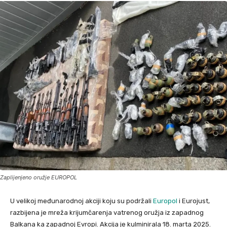
Zaplijenjeno oružje EUROPOL
U velikoj međunarodnoj akciji koju su podržali
Europol
i Eurojust,
razbijena je mreža krijumčarenja vatrenog oružja iz zapadnog
Balkana ka zapadnoj Evropi. Akcija je kulminirala 18. marta 2025.