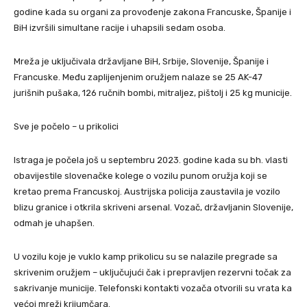
godine kada su organi za provođenje zakona Francuske, Španije i
BiH izvršili simultane racije i uhapsili sedam osoba.
Mreža je uključivala državljane BiH, Srbije, Slovenije, Španije i
Francuske. Među zaplijenjenim oružjem nalaze se 25 AK-47
jurišnih pušaka, 126 ručnih bombi, mitraljez, pištolj i 25 kg municije.
Sve je počelo – u prikolici
Istraga je počela još u septembru 2023. godine kada su bh. vlasti
obavijestile slovenačke kolege o vozilu punom oružja koji se
kretao prema Francuskoj. Austrijska policija zaustavila je vozilo
blizu granice i otkrila skriveni arsenal. Vozač, državljanin Slovenije,
odmah je uhapšen.
U vozilu koje je vuklo kamp prikolicu su se nalazile pregrade sa
skrivenim oružjem – uključujući čak i prepravljen rezervni točak za
sakrivanje municije. Telefonski kontakti vozača otvorili su vrata ka
većoj mreži krijumčara.