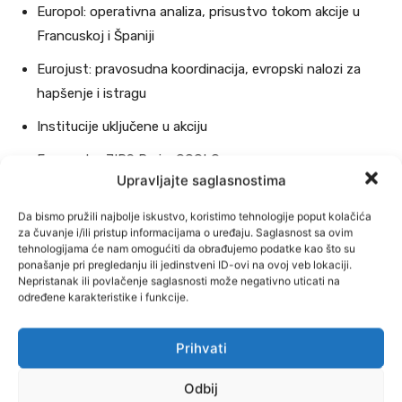
Europol: operativna analiza, prisustvo tokom akcije u
Francuskoj i Španiji
Eurojust: pravosudna koordinacija, evropski nalozi za
hapšenje i istragu
Institucije uključene u akciju
Francuska: JIRS Pariz, OCCLO
Upravljajte saglasnostima
Slovenija: Tužilaštvo i policija iz Kranja
Da bismo pružili najbolje iskustvo, koristimo tehnologije poput kolačića
Španija: Guardia Civil, Nacionalno tužilaštvo
za čuvanje i/ili pristup informacijama o uređaju. Saglasnost sa ovim
tehnologijama će nam omogućiti da obrađujemo podatke kao što su
BiH: Tužilaštvo BiH, Granična policija, MUP RS
ponašanje pri pregledanju ili jedinstveni ID-ovi na ovoj veb lokaciji.
Nepristanak ili povlačenje saglasnosti može negativno uticati na
određene karakteristike i funkcije.
Prihvati
Odbij