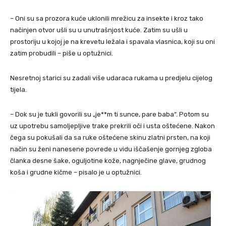
– Oni su sa prozora kuće uklonili mrežicu za insekte i kroz tako
načinjen otvor ušli su u unutrašnjost kuće. Zatim su ušli u
prostoriju u kojoj je na krevetu ležala i spavala vlasnica, koji su oni
zatim probudili – piše u optužnici.
Nesretnoj starici su zadali više udaraca rukama u predjelu cijelog
tijela.
– Dok su je tukli govorili su „je**m ti sunce, pare baba“. Potom su
uz upotrebu samoljepljive trake prekrili oči i usta oštećene. Nakon
čega su pokušali da sa ruke oštećene skinu zlatni prsten, na koji
način su ženi nanesene povrede u vidu iščašenje gornjeg zgloba
članka desne šake, oguljotine kože, nagnječine glave, grudnog
koša i grudne kičme – pisalo je u optužnici.