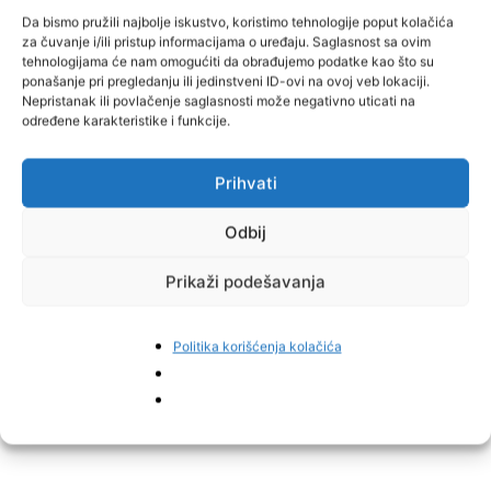
postupka, kao i nužni izdaci optuženog i nagrade branioca padaju
Da bismo pružili najbolje iskustvo, koristimo tehnologije poput kolačića
za čuvanje i/ili pristup informacijama o uređaju. Saglasnost sa ovim
na teret budžeta.
tehnologijama će nam omogućiti da obrađujemo podatke kao što su
ponašanje pri pregledanju ili jedinstveni ID-ovi na ovoj veb lokaciji.
Nepristanak ili povlačenje saglasnosti može negativno uticati na
Poznat policiji
određene karakteristike i funkcije.
Nakon hapšenja u javnost se pojavila informacija da je Alen Talo
Prihvati
već godinama poznat policiji po brojnim krivičnim djelima.
Odbij
On je i prije i poslije ovog slučaja, više puta hapšen zbog krađa i
razbojništava.
Prikaži podešavanja
BLIC
Politika korišćenja kolačića