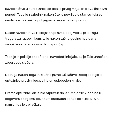
Razbojništvo u kući starice se desilo prvog maja, oko dva časa iza
ponoći. Tada je razbojnik nakon što je povrijedio staricu i ukrao
nešto novca i nakita pobjegao u nepoznatom pravcu.
Nakon razbojništva Policijska uprava Doboj vodila je istragu i
tragala za razbojnikom, te je nakon tačno godinu i po dana
saopšteno da su rasvijetili ovaj slučaj.
Tada je iz policije saopšteno, navodeći inicijale, da je Talo uhapšen
zbog ovog slučaja.
Neduga nakon toga i Okružno javno tužilaštvo Doboj podiglo je
optužnicu protiv njega, ali je on oslobođen krivice.
Prema optužnici, on je bio otpužen da je 1. maja 2017. godine u
dogovoru sa njemu poznatim osobama došao do kuće K. A. u
namjeri da je opljačkaju.