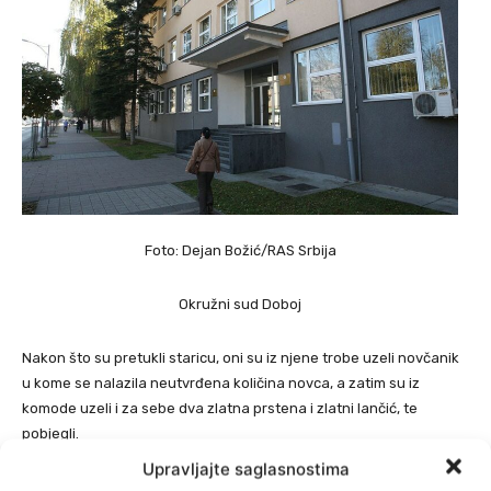
Foto: Dejan Božić/RAS Srbija
Okružni sud Doboj
Nakon što su pretukli staricu, oni su iz njene trobe uzeli novčanik
u kome se nalazila neutvrđena količina novca, a zatim su iz
komode uzeli i za sebe dva zlatna prstena i zlatni lančić, te
pobjegli.
Upravljajte saglasnostima
U okružnom sudu u Doboju su rekli da troškovi krivičnog