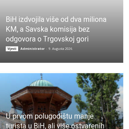
BiH izdvojila više od dva miliona
KM, a Savska komisija bez
odgovora o Trgovskoj gori
Administrator
-
9. Augusta 2026.
Vijesti
U prvom polugodištu manje
turista u BiH, ali više ostvarenih