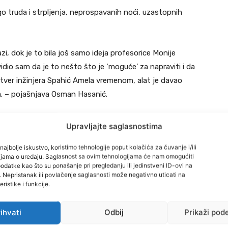
go truda i strpljenja, neprospavanih noći, uzastopnih
i, dok je to bila još samo ideja profesorice Monije
idio sam da je to nešto što je ‘moguće’ za napraviti i da
ftver inžinjera Spahić Amela vremenom, alat je davao
nja. – pojašnjava Osman Hasanić.
im biofilmovima i kako ih je opisala, jeste činjenica da
Upravljajte saglasnostima
otnjacima“ koji samostalno lutaju i „prave belaj“ kada
najbolje iskustvo, koristimo tehnologije poput kolačića za čuvanje i/ili
 se posvećuje tzv. „infektivnoj estradi“ poput MRSA,
cijama o uređaju. Saglasnost sa ovim tehnologijama će nam omogućiti
mo od bakterija se potpuno zanemaruje. Naime, površina
datke kao što su ponašanje pri pregledanju ili jedinstveni ID-ovi na
i. Nepristanak ili povlačenje saglasnosti može negativno uticati na
ijela prekriveni su debelim slojem bakterija koji se naziva
ristike i funkcije.
u našeg zdravlja jer „zauzima teritorij zločastima
ihvati
Odbij
Prikaži pod