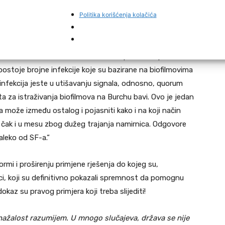
im, te da mu je veoma drago da su naučnici prepoznali i
Politika korišćenja kolačića
m time, naučni rad je objavljen u američkom Nacionalnom
tike i biofilmova rekavši: “Sve zvuči pozitivno po nas
stoje brojne infekcije koje su bazirane na biofilmovima
ovih infekcija jeste u utišavanju signala, odnosno, quorum
a za istraživanja biofilmova na Burchu bavi. Ovo je jedan
 može između ostalog i pojasniti kako i na koji način
i čak i u mesu zbog dužeg trajanja namirnica. Odgovore
aleko od SF-a.“
formi i proširenju primjene rješenja do kojeg su,
i, koji su definitivno pokazali spremnost da pomognu
dokaz su pravog primjera koji treba slijediti!
 nažalost razumijem. U mnogo slučajeva, država se nije