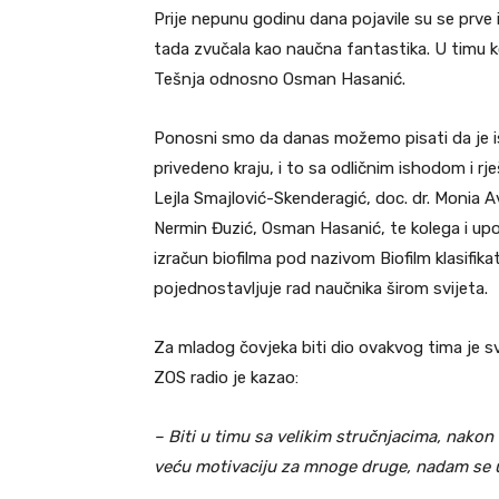
Prije nepunu godinu dana pojavile su se prve
tada zvučala kao naučna fantastika. U timu 
Tešnja odnosno Osman Hasanić.
Ponosni smo da danas možemo pisati da je is
privedeno kraju, i to sa odličnim ishodom i rj
Lejla Smajlović-Skenderagić, doc. dr. Monia Avd
Nermin Đuzić, Osman Hasanić, te kolega i uposl
izračun biofilma pod nazivom Biofilm klasifikato
pojednostavljuje rad naučnika širom svijeta.
Za mladog čovjeka biti dio ovakvog tima je 
ZOS radio je kazao:
– Biti u timu sa velikim stručnjacima, nakon
veću motivaciju za mnoge druge, nadam se u