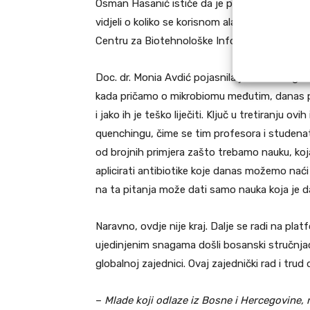
Osman Hasanić ističe da je ponosan na svoj t
vidjeli o koliko se korisnom alatu radi. Sami
Centru za Biotehnološke Informacije (NCBI).
Doc. dr. Monia Avdić pojasnila je važnost gene
kada pričamo o mikrobiomu međutim, danas po
i jako ih je teško liječiti. Ključ u tretiranju 
quenchingu, čime se tim profesora i studenat
od brojnih primjera zašto trebamo nauku, koja
aplicirati antibiotike koje danas možemo nać
na ta pitanja može dati samo nauka koja je d
Naravno, ovdje nije kraj. Dalje se radi na plat
ujedinjenim snagama došli bosanski stručnjac
globalnoj zajednici. Ovaj zajednički rad i trud 
–
Mlade koji odlaze iz Bosne i Hercegovine,