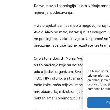
Razvoj novih tehnologija i alata iziskuje mno
mjerenja, podešavanja…
– Za projekat sam saznao u njegovoj ranoj faz
Avdić. Malo po malo, istražujući sa kolegom, v
ne postoji takav alat u svijetu. Uz pomoć so
preciznije i sve više tačne rezultate testira
Ono što je doc. dr. Monia Avdić rekla o mikrobn
su to bakterije koje su do sada smatrane „sam
Da bismo pružili 
uđu u ljudski organizam. Sva medijska pažnja
pristup informa
TBC, HIV i slično, a stvarna korist koju ima
da obrađujemo po
ovoj veb lokacij
naše kože, naša crijeva i mnogi drugi dijelovi t
određene karakte
mikrobiom. Taj mikrobiom je ključan u očuvanj
bakterijama“ i onemogućuje im da se prošire.
Pr