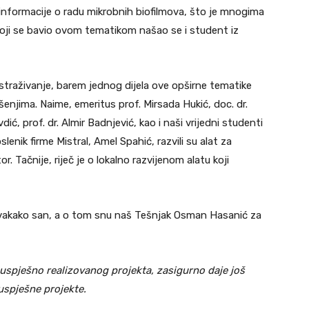
 informacije o radu mikrobnih biofilmova, što je mnogima
koji se bavio ovom tematikom našao se i student iz
traživanje, barem jednog dijela ove opširne tematike
ešenjima. Naime, emeritus prof. Mirsada Hukić, doc. dr.
ić, prof. dr. Almir Badnjević, kao i naši vrijedni studenti
enik firme Mistral, Amel Spahić, razvili su alat za
r. Tačnije, riječ je o lokalno razvijenom alatu koji
svakako san, a o tom snu naš Tešnjak Osman Hasanić za
 uspješno realizovanog projekta, zasigurno daje još
spješne projekte.