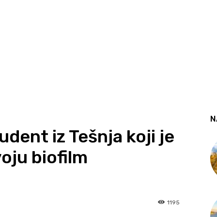
N
ent iz Tešnja koji je
oju biofilm
1195