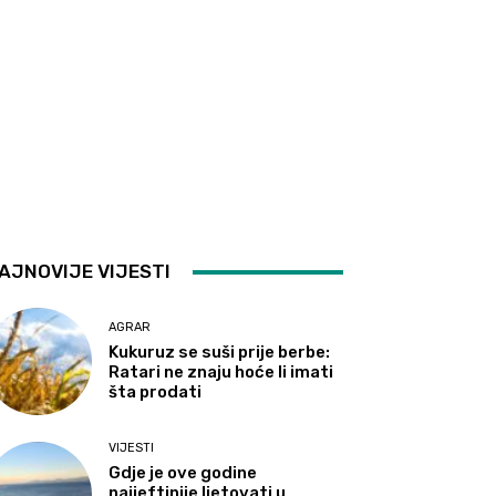
AJNOVIJE VIJESTI
AGRAR
Kukuruz se suši prije berbe:
Ratari ne znaju hoće li imati
šta prodati
VIJESTI
Gdje je ove godine
najjeftinije ljetovati u