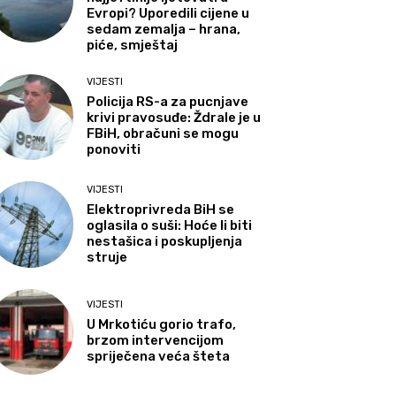
Evropi? Uporedili cijene u
sedam zemalja – hrana,
piće, smještaj
VIJESTI
Policija RS-a za pucnjave
krivi pravosuđe: Ždrale je u
FBiH, obračuni se mogu
ponoviti
VIJESTI
Elektroprivreda BiH se
oglasila o suši: Hoće li biti
nestašica i poskupljenja
struje
VIJESTI
U Mrkotiću gorio trafo,
brzom intervencijom
spriječena veća šteta