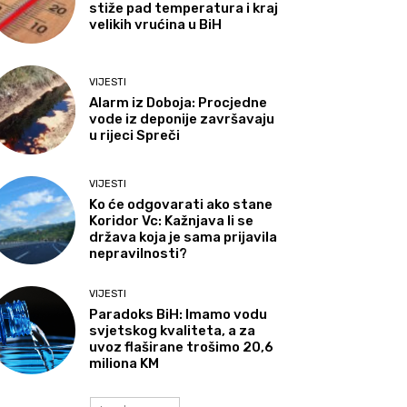
stiže pad temperatura i kraj
velikih vrućina u BiH
VIJESTI
Alarm iz Doboja: Procjedne
vode iz deponije završavaju
u rijeci Spreči
VIJESTI
Ko će odgovarati ako stane
Koridor Vc: Kažnjava li se
država koja je sama prijavila
nepravilnosti?
VIJESTI
Paradoks BiH: Imamo vodu
svjetskog kvaliteta, a za
uvoz flaširane trošimo 20,6
miliona KM