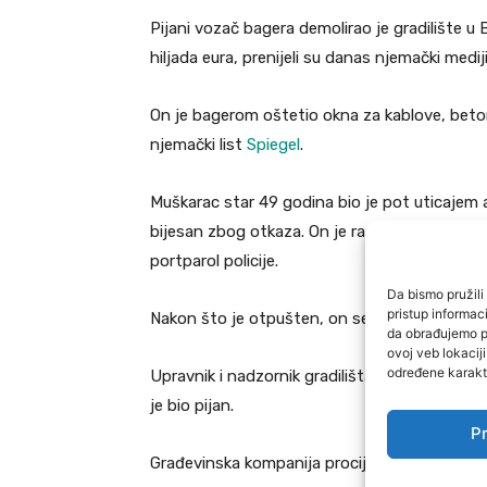
Pijani vozač bagera demolirao je gradilište u
hiljada eura, prenijeli su danas njemački mediji
On je bagerom oštetio okna za kablove, beton
njemački list
Spiegel
.
Muškarac star 49 godina bio je pot uticajem al
bijesan zbog otkaza. On je radio za podizvođa
portparol policije.
Da bismo pružili 
pristup informa
Nakon što je otpušten, on se uveče odvezao na
da obrađujemo po
ovoj veb lokacij
određene karakte
Upravnik i nadzornik gradilišta su ga zaustavili
je bio pijan.
Pr
Građevinska kompanija procijenila je štetu na