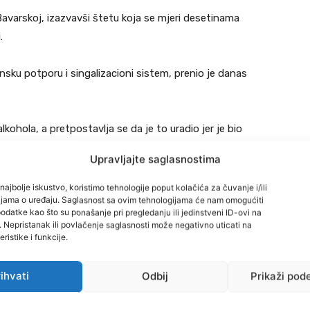
 Bavarskoj, izazvavši štetu koja se mjeri desetinama
.
sku potporu i singalizacioni sistem, prenio je danas
kohola, a pretpostavlja se da je to uradio jer je bio
ča na željezničkoj stanici u gradu Ipsheim, rekao je
Upravljajte saglasnostima
najbolje iskustvo, koristimo tehnologije poput kolačića za čuvanje i/ili
cijama o uređaju. Saglasnost sa ovim tehnologijama će nam omogućiti
 gradilište na željezničkoj stanici i demolirao ga.
datke kao što su ponašanje pri pregledanju ili jedinstveni ID-ovi na
i. Nepristanak ili povlačenje saglasnosti može negativno uticati na
ristike i funkcije.
 i držali dok policija nije došla, a alkotest je potvrdio da
ihvati
Odbij
Prikaži pod
 50.000 eura.