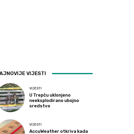
AJNOVIJE VIJESTI
VIJESTI
U Trepču uklonjeno
neeksplodirano ubojno
sredstvo
VIJESTI
AccuWeather otkriva kada