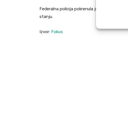
Federalna policija pokrenula je istragu zbog
stanju.
Izvor:
Fokus