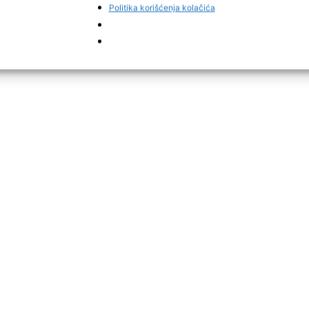
Politika korišćenja kolačića
 namjernog nanošenja štete imovini i vožnje u pijanom