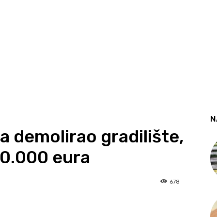
N
a demolirao gradilište,
50.000 eura
678