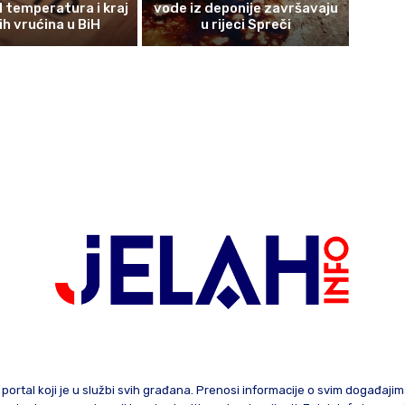
d temperatura i kraj
vode iz deponije završavaju
ih vrućina u BiH
u rijeci Spreči
 portal koji je u službi svih građana. Prenosi informacije o svim događaji