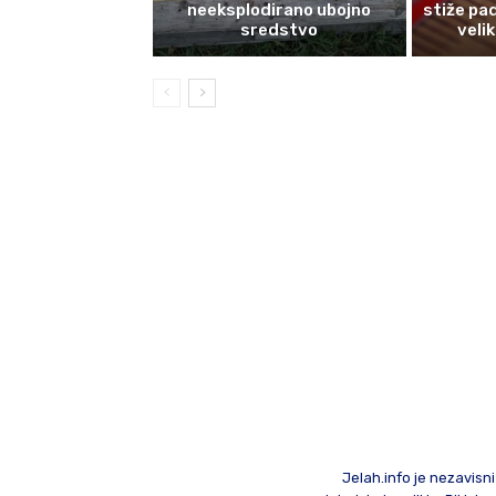
neeksplodirano ubojno
stiže pa
sredstvo
velik
Jelah.info je nezavisni