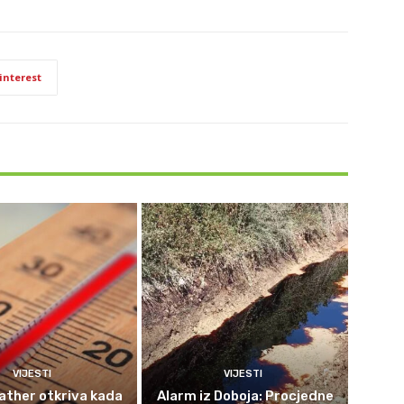
interest
VIJESTI
VIJESTI
ther otkriva kada
Alarm iz Doboja: Procjedne