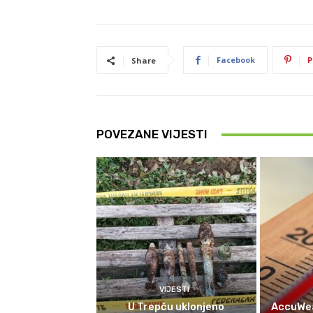
Facebook
P
Share
POVEZANE VIJESTI
VIJESTI
U Trepču uklonjeno
AccuWea