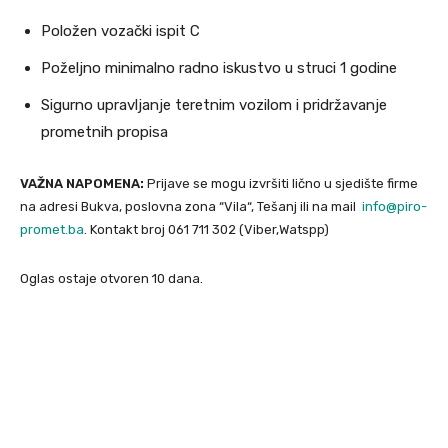
Položen vozački ispit C
Poželjno minimalno radno iskustvo u struci 1 godine
Sigurno upravljanje teretnim vozilom i pridržavanje
prometnih propisa
VAŽNA NAPOMENA:
Prijave se mogu izvršiti lično u sjedište firme
na adresi Bukva, poslovna zona “Vila“, Tešanj ili na mail
info@piro-
promet.ba
. Kontakt broj 061 711 302 (Viber,Watspp)
Oglas ostaje otvoren 10 dana.