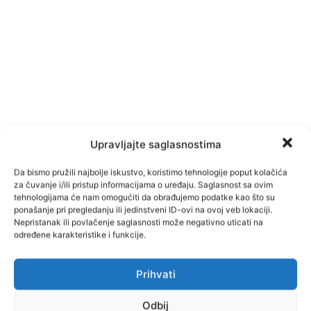
Upravljajte saglasnostima
Da bismo pružili najbolje iskustvo, koristimo tehnologije poput kolačića
za čuvanje i/ili pristup informacijama o uređaju. Saglasnost sa ovim
tehnologijama će nam omogućiti da obrađujemo podatke kao što su
ponašanje pri pregledanju ili jedinstveni ID-ovi na ovoj veb lokaciji.
Nepristanak ili povlačenje saglasnosti može negativno uticati na
određene karakteristike i funkcije.
TAGOVI
Piro promet
Prihvati
Odbij
Facebook
Pinterest