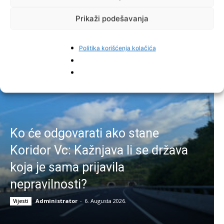
Prikaži podešavanja
Politika korišćenja kolačića
Najnovije vijesti
Ko će odgovarati ako stane
Koridor Vc: Kažnjava li se država
koja je sama prijavila
nepravilnosti?
Administrator
-
6. Augusta 2026.
Vijesti