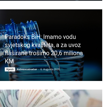
Paradoks BiH: Imamo vodu
svjetskog kvaliteta, a za uvoz
flaširane trošimo 20,6 miliona
KM
Administrator
-
6. Augusta 2026.
Vijesti