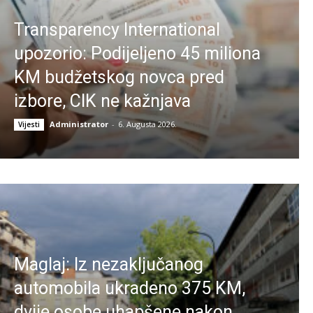
Transparency International
upozorio: Podijeljeno 45 miliona
KM budžetskog novca pred
izbore, CIK ne kažnjava
Administrator
-
6. Augusta 2026.
Vijesti
Maglaj: Iz nezaključanog
automobila ukradeno 375 KM,
dvije osobe uhapšene nakon