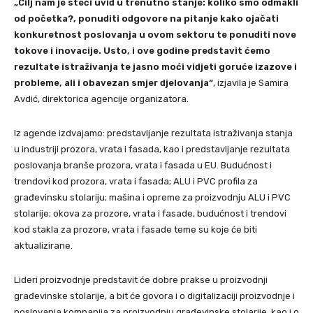
„Cilj nam je steći uvid u trenutno stanje: koliko smo odmakli
od početka?, ponuditi odgovore na pitanje kako ojačati
konkuretnost poslovanja u ovom sektoru te ponuditi nove
tokove i inovacije. Usto, i ove godine predstavit ćemo
rezultate istraživanja te jasno moći vidjeti goruće izazove i
probleme, ali i obavezan smjer djelovanja“
, izjavila je Samira
Avdić, direktorica agencije organizatora.
Iz agende izdvajamo: predstavljanje rezultata istraživanja stanja
u industriji prozora, vrata i fasada, kao i predstavljanje rezultata
poslovanja branše prozora, vrata i fasada u EU. Budućnost i
trendovi kod prozora, vrata i fasada; ALU i PVC profila za
građevinsku stolariju; mašina i opreme za proizvodnju ALU i PVC
stolarije; okova za prozore, vrata i fasade, budućnost i trendovi
kod stakla za prozore, vrata i fasade teme su koje će biti
aktualizirane.
Lideri proizvodnje predstavit će dobre prakse u proizvodnji
građevinske stolarije, a bit će govora i o digitalizaciji proizvodnje i
poslovanja kompanija za proizvodnju građevinske stolarije, kao i o