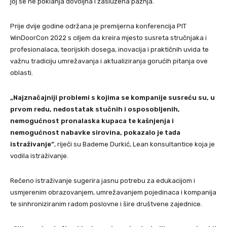
joj se ne poklanja dovoljna i zaslužena pažnja.
Prije dvije godine održana je premijerna konferencija PIT
WinDoorCon 2022 s ciljem da kreira mjesto susreta stručnjaka i
profesionalaca, teorijskih dosega, inovacija i praktičnih uvida te
važnu tradiciju umrežavanja i aktualiziranja gorućih pitanja ove
oblasti.
„Najznačajniji problemi s kojima se kompanije susreću su, u
prvom redu, nedostatak stučnih i osposobljenih,
nemogućnost pronalaska kupaca te kašnjenja i
nemogućnost nabavke sirovina, pokazalo je tada
istraživanje“
, riječi su Bademe Durkić, Lean konsultantice koja je
vodila istraživanje.
Rečeno istraživanje sugerira jasnu potrebu za edukacijom i
usmjerenim obrazovanjem, umrežavanjem pojedinaca i kompanija
te sinhroniziranim radom poslovne i šire društvene zajednice.