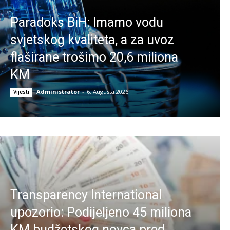
Paradoks BiH: Imamo vodu
svjetskog kvaliteta, a za uvoz
flaširane trošimo 20,6 miliona
KM
Administrator
-
6. Augusta 2026.
Vijesti
Transparency International
upozorio: Podijeljeno 45 miliona
KM budžetskog novca pred