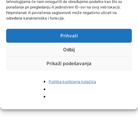
tehnologijama će nam omogućiti da obrađujemo podatke kao što su
Interaktivna radionica II: Dizajnirajmo optimalan sistem prodaje i
ponašanje pri pregledanju ili jedinstveni ID-ovi na ovoj veb lokaciji.
distribicije na stranom tržištu
Nepristanak ili povlačenje saglasnosti može negativno uticati na
određene karakteristike i funkcije.
Posjetite događaj koji će okupiti najbolje regionalne izlagače,
partnere i goste s ciljem da se učesnicima i njihovim kompanijama
Prihvati
pruži najveća dodana poslovna vrijednost.
Odbij
Prijaviti se možete putem linka
PIT WinDoor 2024
, a za dodatne
informacije pišite na
bravaria@bravaria.ba
.
Prikaži podešavanja
Politika korišćenja kolačića