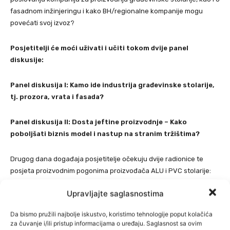
fasadnom inžinjeringu i kako BH/regionalne kompanije mogu
povećati svoj izvoz?
Posjetitelji će moći uživati i učiti tokom dvije panel
diskusije:
Panel diskusija I: Kamo ide industrija građevinske stolarije,
tj. prozora, vrata i fasada?
Panel diskusija II: Dosta jeftine proizvodnje – Kako
poboljšati biznis model i nastup na stranim tržištima?
Drugog dana događaja posjetitelje očekuju dvije radionice te
posjeta proizvodnim pogonima proizvođača ALU i PVC stolarije:
Upravljajte saglasnostima
Interaktivna radionica I: Dizajnirajmo perfektan koncept
građevinske stolarije i fasade
Da bismo pružili najbolje iskustvo, koristimo tehnologije poput kolačića
za čuvanje i/ili pristup informacijama o uređaju. Saglasnost sa ovim