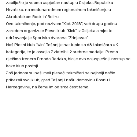
zabilježio je veoma uspješan nastup u Osijeku, Republika
Hrvatska, na međunarodnom regionalnom takmičenju u
Akrobatskom Rock ‘n’ Roll-u.
Ovo takmičenje, pod nazivom “Kick 2018”, već drugu godinu
zaredom organizuje Plesni klub “Kick” iz Osijeka a mjesto
održavanja je Sportska dvorana “Zrinjevac”.
Na
š Plesni klub “Win” Tešanj je nastupio sa 68 takmičara u 9
kategorija, te je osvojio 7 zlatnih i 2 srebrne medalje. Prema
riječima trenera Ernada Bedaka, bio je ovo najuspješniji nastup od
kako klub postoji.
Još jednom su naši mali plesači takmičari na najbolji način
prikazali svoj klub, grad Tešanj i našu domovinu Bosnu i
Hercegovinu, na čemu im od srca čestitamo.