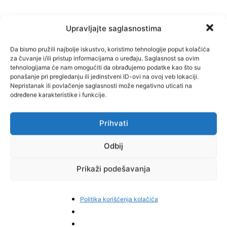
Upravljajte saglasnostima
Da bismo pružili najbolje iskustvo, koristimo tehnologije poput kolačića
za čuvanje i/ili pristup informacijama o uređaju. Saglasnost sa ovim
tehnologijama će nam omogućiti da obrađujemo podatke kao što su
Facebook
Pinterest
ponašanje pri pregledanju ili jedinstveni ID-ovi na ovoj veb lokaciji.
Nepristanak ili povlačenje saglasnosti može negativno uticati na
određene karakteristike i funkcije.
Prihvati
Najnovije vijesti
Odbij
Prikaži podešavanja
Politika korišćenja kolačića
Bosanac zaboravio suprugu na