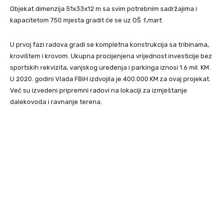
Objekat dimenzija 51x33x12 m sa svim potrebnim sadržajima i
kapacitetom 750 mjesta gradit će se uz OŠ
1.mart
.
U prvoj fazi radova gradi se kompletna konstrukcija sa tribinama,
krovištem i krovom. Ukupna procijenjena vrijednost investicije bez
sportskih rekvizita, vanjskog uređenja i parkinga iznosi 1.6 mil. KM.
U 2020. godini Vlada FBiH izdvojila je 400.000 KM za ovaj projekat.
Već su izvedeni pripremni radovi na lokaciji za izmještanje
dalekovoda i ravnanje terena.