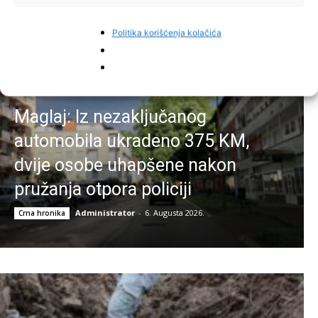
Najnovije vijesti
Politika korišćenja kolačića
Maglaj: Iz nezaključanog
automobila ukradeno 375 KM,
dvije osobe uhapšene nakon
pružanja otpora policiji
Administrator
-
6. Augusta 2026.
Crna hronika