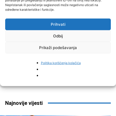
ponašanje pri pregledanju ili jedinstveni ID-ovi na ovoj veb lokaciji.
Nepristanak ili povlačenje saglasnosti može negativno uticati na
određene karakteristike i funkcije.
Prihvati
Odbij
Prikaži podešavanja
TAGOVI
zanimljivosti
Politika korišćenja kolačića
Facebook
Pinterest
Najnovije vijesti