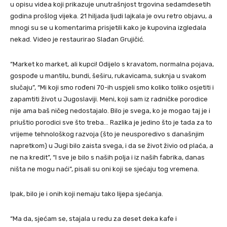
u opisu videa koji prikazuje unutrašnjost trgovina sedamdesetih
godina prošlog vijeka. 21 hiljada ljudi lajkala je ovu retro objavu, a
mnogi su se u komentarima prisjetili kako je kupovina izgledala
nekad. Video je restaurirao Slađan Grujičić.
“Market ko market, ali kupci! Odijelo s kravatom, normalna pojava,
gospođe u mantilu, bundi, šeširu, rukavicama, suknja u svakom
slučaju”, “Mi koji smo rođeni 70-ih uspjeli smo koliko toliko osjetiti i
zapamtiti život u Jugoslaviji. Meni, koji sam iz radničke porodice
nije ama baš ničeg nedostajalo. Bilo je svega, ko je mogao taj je i
priuštio porodici sve što treba… Razlika je jedino što je tada za to
vrijeme tehnološkog razvoja (što je neusporedivo s današnjim
napretkom) u Jugi bilo zaista svega, i da se život živio od plaća, a
ne na kredit”, “I sve je bilo s naših polja i iz naših fabrika, danas
ništa ne mogu naći”, pisali su oni koji se sjećaju tog vremena.
Ipak, bilo je i onih koji nemaju tako lijepa sjećanja.
“Ma da, sjećam se, stajala u redu za deset deka kafe i