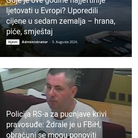
Gdje je ove godine najjeftinije
ljetovati u Evropi? Uporedili
cijene u sedam zemalja – hrana,
piće, smještaj
Administrator
-
5. Augusta 2026.
Vijesti
Policija RS-a za pucnjave krivi
pravosuđe: Ždrale je u FBiH,
obračuni se mogu ponoviti