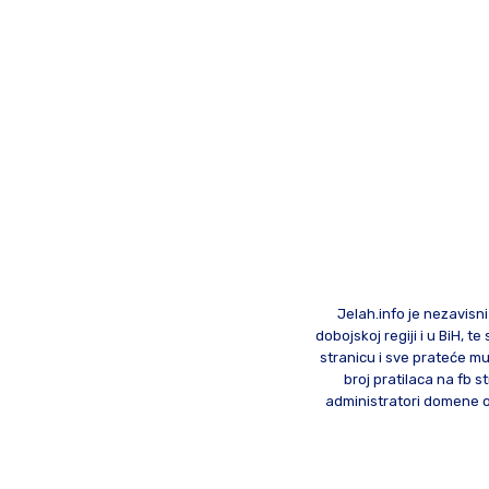
Jelah.info je nezavisni
dobojskoj regiji i u BiH, 
stranicu i sve prateće mu
broj pratilaca na fb st
administratori domene od