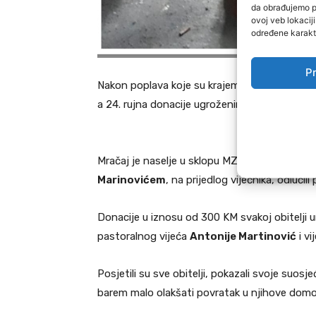
da obrađujemo po
ovoj veb lokacij
određene karakte
Pr
Nakon poplava koje su krajem kolovoza zadesi
a 24. rujna donacije ugroženim uručila je dele
Mračaj je naselje u sklopu MZ Jelah te su vj
Marinovićem
, na prijedlog vijećnika, odlučili
Donacije u iznosu od 300 KM svakoj obitelji ur
pastoralnog vijeća
Antonije Martinović
i v
Posjetili su sve obitelji, pokazali svoje suos
barem malo olakšati povratak u njihove domo