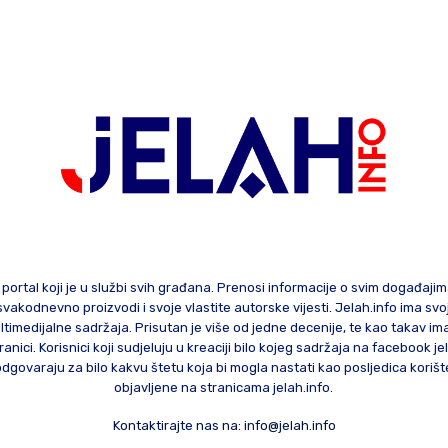
 portal koji je u službi svih građana. Prenosi informacije o svim događaji
te svakodnevno proizvodi i svoje vlastite autorske vijesti. Jelah.info ima sv
ltimedijalne sadržaja. Prisutan je više od jedne decenije, te kao takav im
ranici. Korisnici koji sudjeluju u kreaciji bilo kojeg sadržaja na facebook je
govaraju za bilo kakvu štetu koja bi mogla nastati kao posljedica korište
objavljene na stranicama jelah.info.
Kontaktirajte nas na:
info@jelah.info