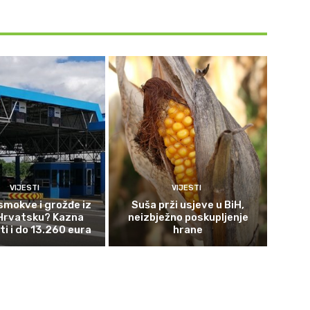
VIJESTI
VIJESTI
smokve i grožđe iz
Suša prži usjeve u BiH,
 Hrvatsku? Kazna
neizbježno poskupljenje
ti i do 13.260 eura
hrane