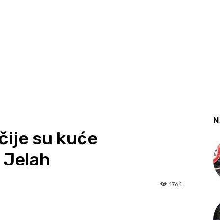
N
čije su kuće
 Jelah
1764