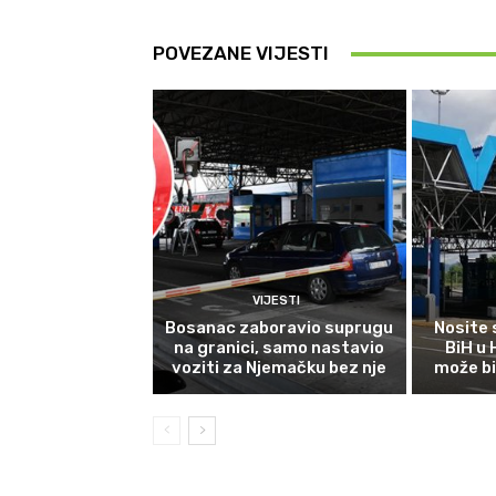
POVEZANE VIJESTI
VIJESTI
Bosanac zaboravio suprugu
Nosite 
na granici, samo nastavio
BiH u
voziti za Njemačku bez nje
može bi