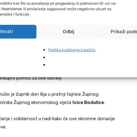
datke kao što su ponašanje pri pregledanju ili jedinstveni ID-ovi na
i. Nepristanak ili povlačenje saglasnosti može negativno uticati na
ristike i funkcije.
ihvati
Odbij
Prikaži pod
le selo Mračaj, posebno su stradale kuće osam obitelji,
gacija župe Jelah.
Politika korišćenja kolačića
ernici župe Jelah zajedno sa župnikom
don Ilijom
 prikupiti pomoć za ove obitelji.
učio je župnik don Ilija u pratnji tajnice Župnog
ijećnika Župnog ekonomskog vijeća
Ivice Bodulice
.
jećanje i solidarnost u nadi kako će ove skromne donacije
ve.