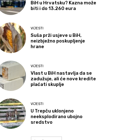
BiH u Hrvatsku? Kazna može
biti i do 13.260 eura
VIJESTI
Suša prži usjeve u BiH,
neizbježno poskupljenje
hrane
VIJESTI
Vlast u BiH nastavlja da se
zadužuje, ali će nove kredite
plaćati skuplje
VIJESTI
U Trepču uklonjeno
neeksplodirano ubojno
sredstvo