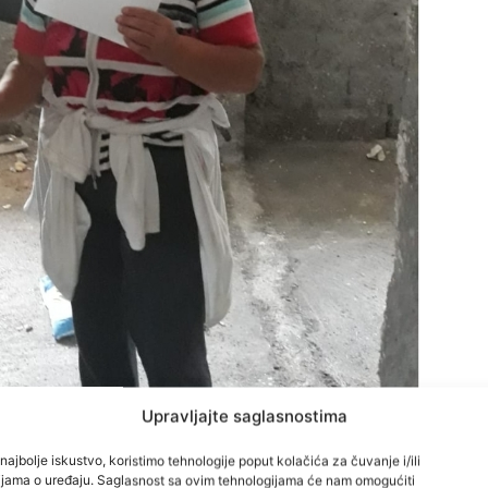
Upravljajte saglasnostima
najbolje iskustvo, koristimo tehnologije poput kolačića za čuvanje i/ili
cijama o uređaju. Saglasnost sa ovim tehnologijama će nam omogućiti