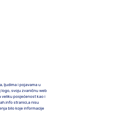
ma, ljudima i pojavama u
oj logo, svoju zvaničnu web
a veliku posjećenost kao i
lah.info stranici,a nisu
nja bilo koje informacije