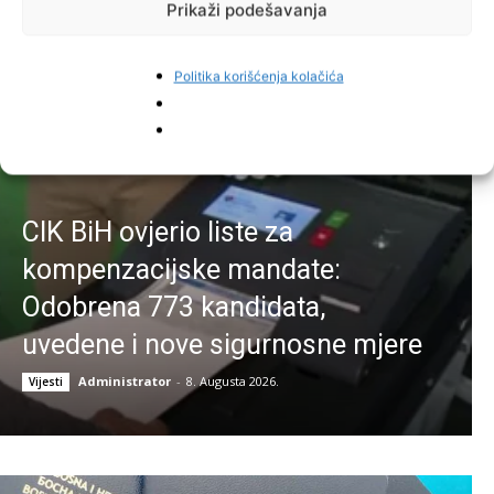
Prikaži podešavanja
Najnovije vijesti
Politika korišćenja kolačića
CIK BiH ovjerio liste za
kompenzacijske mandate:
Odobrena 773 kandidata,
uvedene i nove sigurnosne mjere
Administrator
-
8. Augusta 2026.
Vijesti