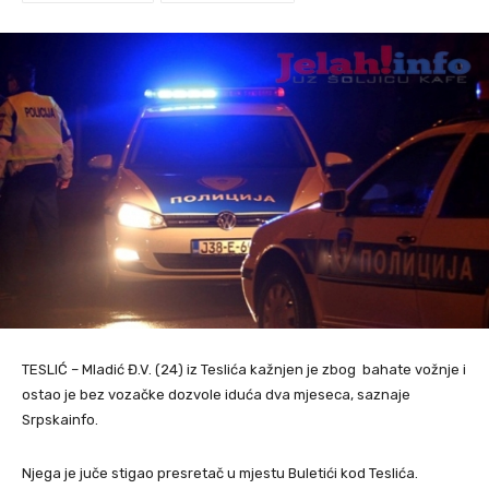
TESLIĆ – Mladić Đ.V. (24) iz Teslića kažnjen je zbog bahate vožnje i
ostao je bez vozačke dozvole iduća dva mjeseca, saznaje
Srpskainfo.
Njega je juče stigao presretač u mjestu Buletići kod Teslića.