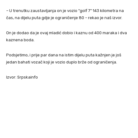
– U trenutku zaustavljanja on je vozio “golf 7” 143 kilometra na
čas, na dijelu puta gdje je ograničenje 80 – rekao je naš izvor.
On je dodao da je ovaj mladić dobio i kaznu od 400 maraka i dva
kaznena boda.
Podsjetimo, i prije par dana na istim dijelu puta kažnjen je još
jedan bahati vozač koji je vozio duplo brže od ograničenja.
Izvor: Srpskainfo