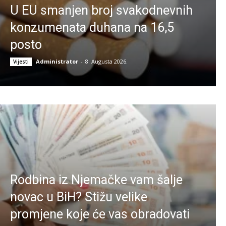
U EU smanjen broj svakodnevnih
konzumenata duhana na 16,5
posto
Administrator
-
8. Augusta 2026.
Vijesti
Rodbina iz Njemačke vam šalje
novac u BiH? Stižu velike
promjene koje će vas obradovati