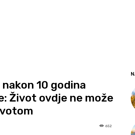
N
 nakon 10 godina
e: Život ovdje ne može
životom
652