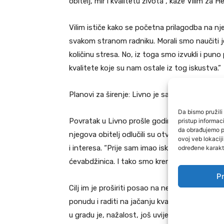
obitelj, mir i kvalitetu života”, kaže Vilim za 
Vilim ističe kako se početna prilagodba na nje
svakom stranom radniku. Morali smo naučiti je
količinu stresa. No, iz toga smo izvukli i pun
kvalitete koje su nam ostale iz tog iskustva.”
Planovi za širenje: Livno je samo početak
Da bismo pružili 
Povratak u Livno prošle godine bio je ispunje
pristup informa
da obrađujemo po
njegova obitelj odlučili su otvoriti ćevabdžini
ovoj veb lokacij
i interesa. “Prije sam imao iskustva u radu u
određene karakte
ćevabdžinica. I tako smo krenuli u ovu avantu
Pr
Cilj im je proširiti posao na nekoliko lokacija u
ponudu i raditi na jačanju kvalitete i raznolik
u gradu je, nažalost, još uvijek prilično ogra