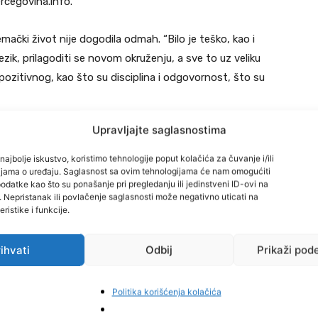
Hercegovina.info.
mački život nije dogodila odmah. “Bilo je teško, kao i
zik, prilagoditi se novom okruženju, a sve to uz veliku
o pozitivnog, kao što su disciplina i odgovornost, što su
Upravljajte saglasnostima
najbolje iskustvo, koristimo tehnologije poput kolačića za čuvanje i/ili
n novim izazovima. Uz postojeći online posao, Vilim i
cijama o uređaju. Saglasnost sa ovim tehnologijama će nam omogućiti
datke kao što su ponašanje pri pregledanju ili jedinstveni ID-ovi na
cu, ideju koja je bila prirodan nastavak njegovih iskustava
i. Nepristanak ili povlačenje saglasnosti može negativno uticati na
 restoranima, a Livnu je svakako nedostajala jedna dobra
ristike i funkcije.
ru”, kaže Vilim s osmijehom.
ihvati
Odbij
Prikaži pod
 Livnu, pa čak i izvan grada. “Planiramo širiti svoju
osti u gastronomiji. Livno ima dobar potencijal, ali ponuda
Politika korišćenja kolačića
ničena. Nadamo se da će uskoro biti više raznolike