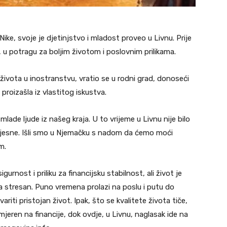
Nike, svoje je djetinjstvo i mladost proveo u Livnu. Prije
 u potragu za boljim životom i poslovnim prilikama.
ivota u inostranstvu, vratio se u rodni grad, donoseći
proizašla iz vlastitog iskustva.
 mlade ljude iz našeg kraja. U to vrijeme u Livnu nije bilo
eizvjesne. Išli smo u Njemačku s nadom da ćemo moći
m.
gurnost i priliku za financijsku stabilnost, ali život je
a stresan. Puno vremena prolazi na poslu i putu do
riti pristojan život. Ipak, što se kvalitete života tiče,
mjeren na financije, dok ovdje, u Livnu, naglasak ide na