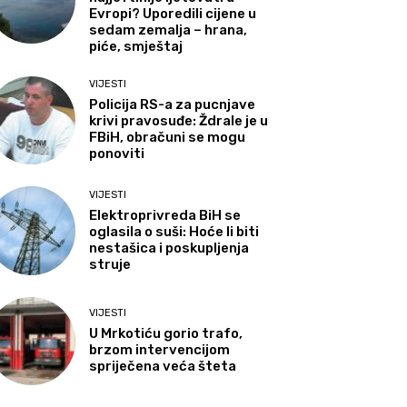
Evropi? Uporedili cijene u
sedam zemalja – hrana,
piće, smještaj
VIJESTI
Policija RS-a za pucnjave
krivi pravosuđe: Ždrale je u
FBiH, obračuni se mogu
ponoviti
VIJESTI
Elektroprivreda BiH se
oglasila o suši: Hoće li biti
nestašica i poskupljenja
struje
VIJESTI
U Mrkotiću gorio trafo,
brzom intervencijom
spriječena veća šteta