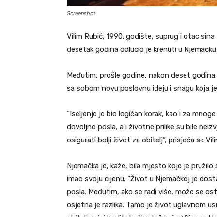
Screenshot
Vilim Rubić, 1990. godište, suprug i otac sina 
desetak godina odlučio je krenuti u Njemačku,
Međutim, prošle godine, nakon deset godina ž
sa sobom novu poslovnu ideju i snagu koja je 
“Iseljenje je bio logičan korak, kao i za mnoge
dovoljno posla, a i životne prilike su bile n
osigurati bolji život za obitelj”, prisjeća se Vili
Njemačka je, kaže, bila mjesto koje je pružilo si
imao svoju cijenu. “Život u Njemačkoj je dost
posla. Međutim, ako se radi više, može se ostva
osjetna je razlika. Tamo je život uglavnom us