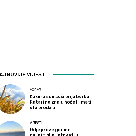
AJNOVIJE VIJESTI
AGRAR
Kukuruz se suši prije berbe:
Ratari ne znaju hoće li imati
šta prodati
VIJESTI
Gdje je ove godine
najjeftinije ljetovati u