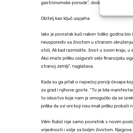
gastronomske ponude”, dodaje.
Obitelj kao ključ uspjeha
Iako je povratak kući nakon toliko godina bio
neusporediv sa životom u stranom okruženju. “Ni
otići. Ali kad razmislite, život u svom kraju, u
Ako imate priliku osigurati sebi financijsku si
stranoj zemlji”, naglašava.
Kada su ga pitali o najvećoj porciji ćevapa koj
za grad i njihove goste. “To je bila manifesta
to iskustvo koje nam je omogućilo da se izre
prilika da svi oni koji nisu imali priliku proba
Vilim Rubić nije samo povratnik s novim poslo
vrijednosti i volje za boljim životom. Njego