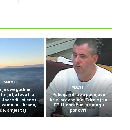
VIJESTI
VIJESTI
e je ove godine
tinije ljetovati u
Policija RS-a za pucnjave
 Uporedili cijene u
krivi pravosuđe: Ždrale je u
zemalja – hrana,
FBiH, obračuni se mogu
iće, smještaj
ponoviti