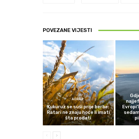
POVEZANE VIJESTI
Gdj
AGRAR
najjef
Kukuruz se suši prije berbe:
Evropi?
Ratari ne znaju hoće li imati
sedam 
šta prodati
p