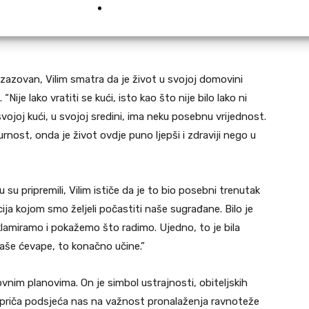
 izazovan, Vilim smatra da je život u svojoj domovini
je lako vratiti se kući, isto kao što nije bilo lako ni
 svojoj kući, u svojoj sredini, ima neku posebnu vrijednost.
gurnost, onda je život ovdje puno ljepši i zdraviji nego u
u su pripremili, Vilim ističe da je to bio posebni trenutak
cija kojom smo željeli počastiti naše sugrađane. Bilo je
klamiramo i pokažemo što radimo. Ujedno, to je bila
ti naše ćevape, to konačno učine.”
vnim planovima. On je simbol ustrajnosti, obiteljskih
va priča podsjeća nas na važnost pronalaženja ravnoteže