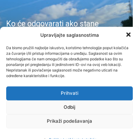
Ko će odgovarati ako stane
Koridor Vc: Kažnjava li se država
Upravljajte saglasnostima
koja je sama prijavila
Da bismo pružili najbolje iskustvo, koristimo tehnologije poput kolačića
za čuvanje i/ili pristup informacijama o uređaju. Saglasnost sa ovim
nepravilnosti?
tehnologijama će nam omogućiti da obrađujemo podatke kao što su
ponašanje pri pregledanju ili jedinstveni ID-ovi na ovoj veb lokaciji.
Administrator
-
6. Augusta 2026.
Vijesti
Nepristanak ili povlačenje saglasnosti može negativno uticati na
određene karakteristike i funkcije.
Prihvati
Odbij
Prikaži podešavanja
Paradoks BiH: Imamo vodu
svjetskog kvaliteta, a za uvoz