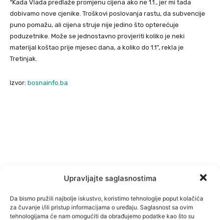
“Kada Vlada predlaže promjenu cijena ako ne 1.1., jer mi tada
dobivamo nove cjenike. Troškovi poslovanja rastu, da subvencije
puno pomažu, ali cijena struje nije jedino što opterećuje
poduzetnike. Može se jednostavno provjeriti koliko je neki
materijal koštao prije mjesec dana, a koliko do 1.1”, rekla je
Tretinjak.
Izvor:
bosnainfo.ba
Upravljajte saglasnostima
Da bismo pružili najbolje iskustvo, koristimo tehnologije poput kolačića
za čuvanje i/ili pristup informacijama o uređaju. Saglasnost sa ovim
tehnologijama će nam omogućiti da obrađujemo podatke kao što su