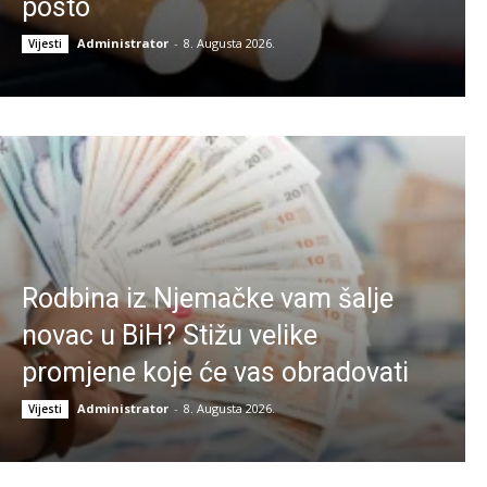
posto
Administrator
-
8. Augusta 2026.
Vijesti
Rodbina iz Njemačke vam šalje
novac u BiH? Stižu velike
promjene koje će vas obradovati
Administrator
-
8. Augusta 2026.
Vijesti