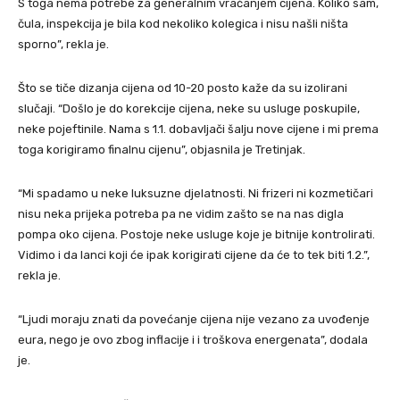
S toga nema potrebe za generalnim vraćanjem cijena. Koliko sam,
čula, inspekcija je bila kod nekoliko kolegica i nisu našli ništa
sporno”, rekla je.
Što se tiče dizanja cijena od 10-20 posto kaže da su izolirani
slučaji. “Došlo je do korekcije cijena, neke su usluge poskupile,
neke pojeftinile. Nama s 1.1. dobavljači šalju nove cijene i mi prema
toga korigiramo finalnu cijenu”, objasnila je Tretinjak.
“Mi spadamo u neke luksuzne djelatnosti. Ni frizeri ni kozmetičari
nisu neka prijeka potreba pa ne vidim zašto se na nas digla
pompa oko cijena. Postoje neke usluge koje je bitnije kontrolirati.
Vidimo i da lanci koji će ipak korigirati cijene da će to tek biti 1.2.”,
rekla je.
“Ljudi moraju znati da povećanje cijena nije vezano za uvođenje
eura, nego je ovo zbog inflacije i i troškova energenata”, dodala
je.