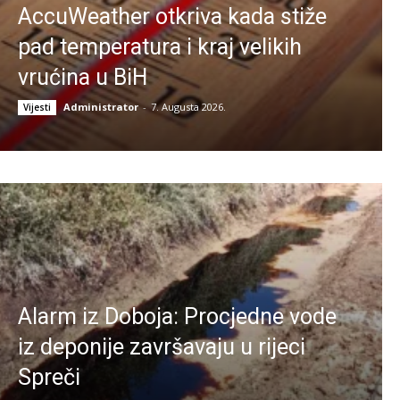
AccuWeather otkriva kada stiže
pad temperatura i kraj velikih
vrućina u BiH
Administrator
-
7. Augusta 2026.
Vijesti
Alarm iz Doboja: Procjedne vode
iz deponije završavaju u rijeci
Spreči