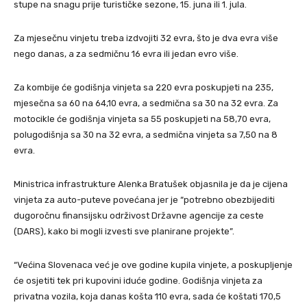
stupe na snagu prije turističke sezone, 15. juna ili 1. jula.
Za mjesečnu vinjetu treba izdvojiti 32 evra, što je dva evra više
nego danas, a za sedmičnu 16 evra ili jedan evro više.
Za kombije će godišnja vinjeta sa 220 evra poskupjeti na 235,
mjesečna sa 60 na 64,10 evra, a sedmična sa 30 na 32 evra. Za
motocikle će godišnja vinjeta sa 55 poskupjeti na 58,70 evra,
polugodišnja sa 30 na 32 evra, a sedmična vinjeta sa 7,50 na 8
evra.
Ministrica infrastrukture Alenka Bratušek objasnila je da je cijena
vinjeta za auto-puteve povećana jer je “potrebno obezbijediti
dugoročnu finansijsku održivost Državne agencije za ceste
(DARS), kako bi mogli izvesti sve planirane projekte”.
“Većina Slovenaca već je ove godine kupila vinjete, a poskupljenje
će osjetiti tek pri kupovini iduće godine. Godišnja vinjeta za
privatna vozila, koja danas košta 110 evra, sada će koštati 170,5