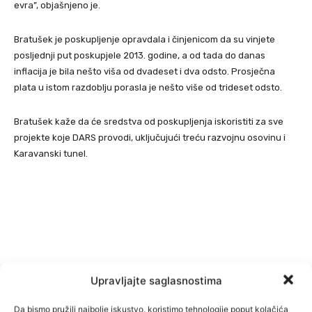
evra”, objašnjeno je.
Bratušek je poskupljenje opravdala i činjenicom da su vinjete
posljednji put poskupjele 2013. godine, a od tada do danas
inflacija je bila nešto viša od dvadeset i dva odsto. Prosječna
plata u istom razdoblju porasla je nešto više od trideset odsto.
Bratušek kaže da će sredstva od poskupljenja iskoristiti za sve
projekte koje DARS provodi, uključujući treću razvojnu osovinu i
Karavanski tunel.
Upravljajte saglasnostima
Da bismo pružili najbolje iskustvo, koristimo tehnologije poput kolačića