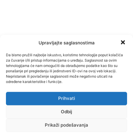
Upravljajte saglasnostima
Da bismo pružili najbolje iskustvo, koristimo tehnologije poput kolačića
za čuvanje i/ili pristup informacijama o uređaju. Saglasnost sa ovim
tehnologijama će nam omogućiti da obrađujemo podatke kao što su
TAGOVI
usora
ponašanje pri pregledanju ili jedinstveni ID-ovi na ovoj veb lokaciji.
Nepristanak ili povlačenje saglasnosti može negativno uticati na
određene karakteristike i funkcije.
Facebook
Pinterest
Prihvati
Odbij
Prikaži podešavanja
Najnovije vijesti