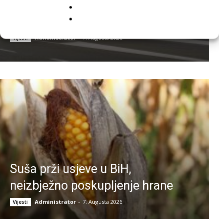
Hrvatsku? Kazna može biti i do
13.260 eura
Administrator
-
7. Augusta 2026.
Vijesti
Suša prži usjeve u BiH,
neizbježno poskupljenje hrane
Administrator
-
7. Augusta 2026.
Vijesti