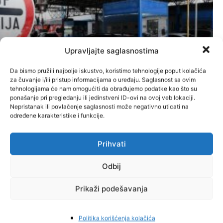
Bosanac zaboravio suprugu na
Upravljajte saglasnostima
granici, samo nastavio voziti za
Da bismo pružili najbolje iskustvo, koristimo tehnologije poput kolačića
Njemačku bez nje
za čuvanje i/ili pristup informacijama o uređaju. Saglasnost sa ovim
tehnologijama će nam omogućiti da obrađujemo podatke kao što su
Administrator
-
7. Augusta 2026.
Vijesti
ponašanje pri pregledanju ili jedinstveni ID-ovi na ovoj veb lokaciji.
Nepristanak ili povlačenje saglasnosti može negativno uticati na
određene karakteristike i funkcije.
Prihvati
Odbij
Prikaži podešavanja
Nosite smokve i grožđe iz BiH u
Politika korišćenja kolačića