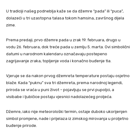
U tradiciji našeg podneblja kaže se da džemre “pada” ili “puca”,
dolazeći u tri uzastopna talasa tokom hamsina, završnog dijela
zime.
Prema predaji, prvo džemre pada u zrak 19. februara, drugo u
vodu 26. februara, dok treće pada u zemlju 5. marta. Ovi simbolični
datumi u narodnom kalendaru označavaju postepeno
zagrijavanje zraka, topljenje voda i konačno buđenje tla.
Vjeruje se da nakon prvog džemreta temperature postaju osjetno
blaže. Kada “puknu” sva tri džemreta, prema narodnoj legendi,
priroda se vraća u puni život – pojavljuju se prvi pupoljci, a
visibabe i ljubičice postaju vjesnici nadolazećeg proljeća.
Džemre, iako nije meteorološki termin, ostaje duboko ukorijenjen
simbol promjene, nade i prijelaza iz zimskog mirovanja u proljetno
buđenje prirode.