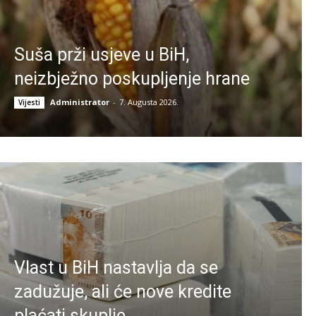
Suša prži usjeve u BiH,
neizbježno poskupljenje hrane
Administrator
-
7. Augusta 2026.
Vijesti
Vlast u BiH nastavlja da se
zadužuje, ali će nove kredite
plaćati skuplje