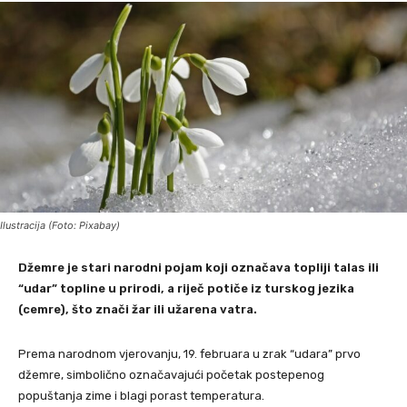
Ilustracija (Foto: Pixabay)
Džemre je stari narodni pojam koji označava topliji talas ili
“udar” topline u prirodi, a riječ potiče iz turskog jezika
(cemre), što znači žar ili užarena vatra.
Prema narodnom vjerovanju, 19. februara u zrak “udara” prvo
džemre, simbolično označavajući početak postepenog
popuštanja zime i blagi porast temperatura.