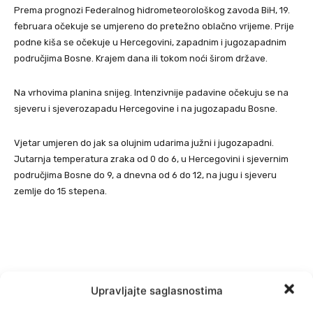
Prema prognozi Federalnog hidrometeorološkog zavoda BiH, 19.
februara očekuje se umjereno do pretežno oblačno vrijeme. Prije
podne kiša se očekuje u Hercegovini, zapadnim i jugozapadnim
područjima Bosne. Krajem dana ili tokom noći širom države.
Na vrhovima planina snijeg. Intenzivnije padavine očekuju se na
sjeveru i sjeverozapadu Hercegovine i na jugozapadu Bosne.
Vjetar umjeren do jak sa olujnim udarima južni i jugozapadni.
Jutarnja temperatura zraka od 0 do 6, u Hercegovini i sjevernim
područjima Bosne do 9, a dnevna od 6 do 12, na jugu i sjeveru
zemlje do 15 stepena.
Upravljajte saglasnostima