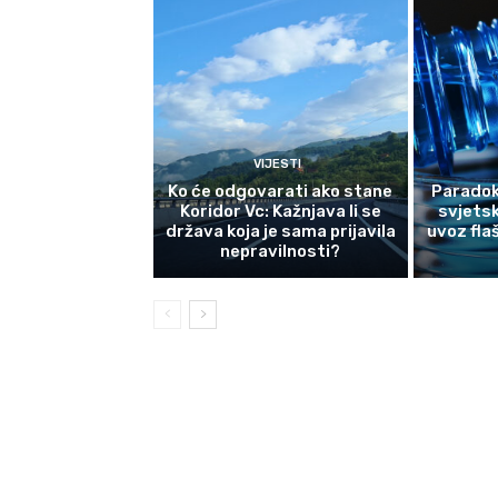
VIJESTI
Ko će odgovarati ako stane
Paradok
Koridor Vc: Kažnjava li se
svjetsk
država koja je sama prijavila
uvoz fla
nepravilnosti?