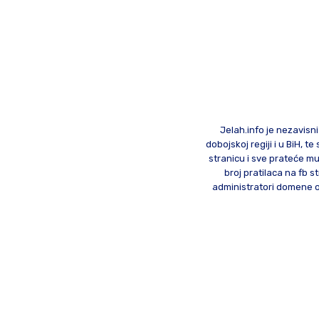
Jelah.info je nezavisni
dobojskoj regiji i u BiH, 
stranicu i sve prateće mu
broj pratilaca na fb st
administratori domene od