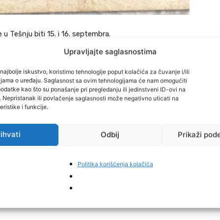
 u Tešnju biti 15. i 16. septembra.
Upravljajte saglasnostima
o vrijeme, što će sigurno biti slučaj i u Tešnju.
najbolje iskustvo, koristimo tehnologije poput kolačića za čuvanje i/ili
cijama o uređaju. Saglasnost sa ovim tehnologijama će nam omogućiti
a vremena, njegova bitnost, između ostalog, ogleda se u
datke kao što su ponašanje pri pregledanju ili jedinstveni ID-ovi na
i. Nepristanak ili povlačenje saglasnosti može negativno uticati na
vno dešava s tim ljudima, kojih se bh. javnost danas
ristike i funkcije.
nda kada izgube život dok u dubokim jamama kopajući
ihvati
Odbij
Prikaži pod
Politika korišćenja kolačića