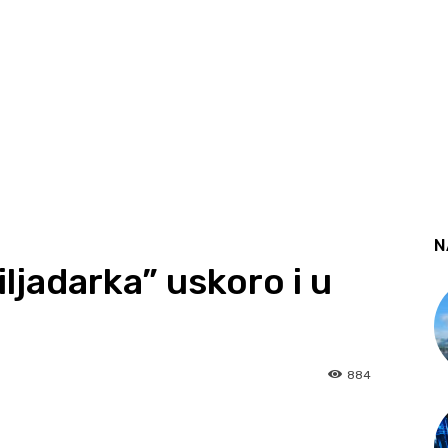
N
iljadarka” uskoro i u
884