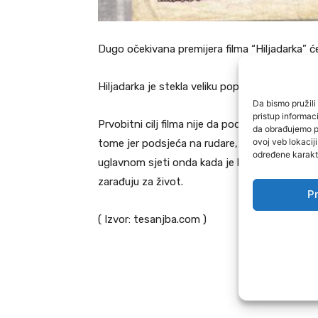
Dugo očekivana premijera filma “Hiljadarka” će
Hiljadarka je stekla veliku popularnost za kratk
Da bismo pružili 
pristup informa
Prvobitni cilj filma nije da podsjeti na prošl
da obrađujemo po
ovoj veb lokacij
tome jer podsjeća na rudare, šta se svakodne
određene karakte
uglavnom sjeti onda kada je kasno, dakle, o
zarađuju za život.
Pr
( Izvor: tesanjba.com )