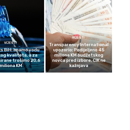
VIJESTI
VIJESTI
Transparency International
s BiH: Imamo vodu
upozorio: Podijeljeno 45
og kvaliteta, a za
miliona KM budžetskog
širane trošimo 20,6
novca pred izbore, CIK ne
miliona KM
kažnjava