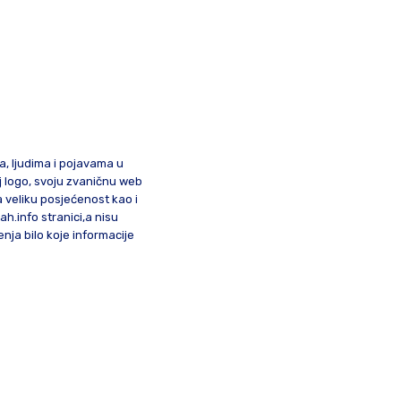
ma, ljudima i pojavama u
oj logo, svoju zvaničnu web
a veliku posjećenost kao i
lah.info stranici,a nisu
nja bilo koje informacije