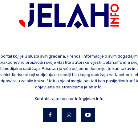
 portal koji je u službi svih građana. Prenosi informacije o svim događaji
te svakodnevno proizvodi i svoje vlastite autorske vijesti. Jelah.info ima sv
ltimedijalne sadržaja. Prisutan je više od jedne decenije, te kao takav im
ranici. Korisnici koji sudjeluju u kreaciji bilo kojeg sadržaja na facebook je
govaraju za bilo kakvu štetu koja bi mogla nastati kao posljedica korište
objavljene na stranicama jelah.info.
Kontaktirajte nas na:
info@jelah.info