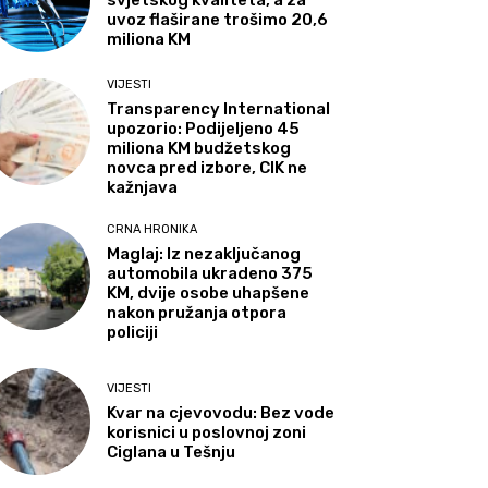
svjetskog kvaliteta, a za
uvoz flaširane trošimo 20,6
miliona KM
VIJESTI
Transparency International
upozorio: Podijeljeno 45
miliona KM budžetskog
novca pred izbore, CIK ne
kažnjava
CRNA HRONIKA
Maglaj: Iz nezaključanog
automobila ukradeno 375
KM, dvije osobe uhapšene
nakon pružanja otpora
policiji
VIJESTI
Kvar na cjevovodu: Bez vode
korisnici u poslovnoj zoni
Ciglana u Tešnju