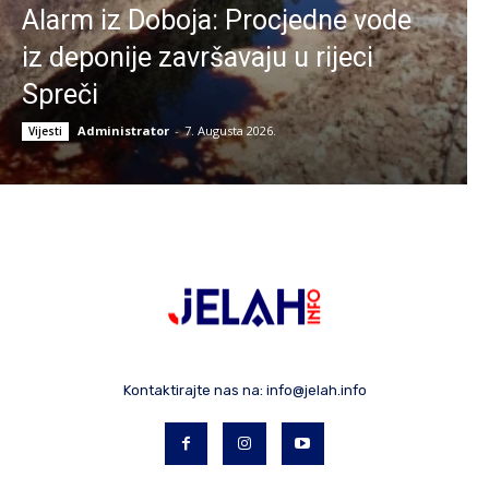
Alarm iz Doboja: Procjedne vode
iz deponije završavaju u rijeci
Spreči
Administrator
-
7. Augusta 2026.
Vijesti
Kontaktirajte nas na:
info@jelah.info