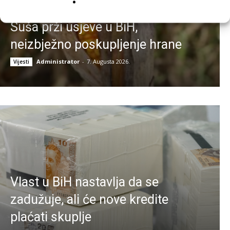
Suša prži usjeve u BiH,
neizbježno poskupljenje hrane
Administrator
-
7. Augusta 2026.
Vijesti
Vlast u BiH nastavlja da se
zadužuje, ali će nove kredite
plaćati skuplje