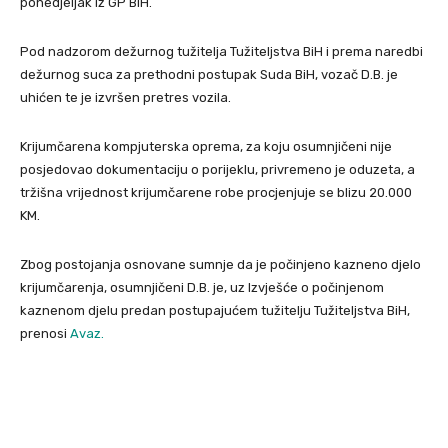
ponedjeljak iz GP BiH.
Pod nadzorom dežurnog tužitelja Tužiteljstva BiH i prema naredbi
dežurnog suca za prethodni postupak Suda BiH, vozač D.B. je
uhićen te je izvršen pretres vozila.
Krijumčarena kompjuterska oprema, za koju osumnjičeni nije
posjedovao dokumentaciju o porijeklu, privremeno je oduzeta, a
tržišna vrijednost krijumčarene robe procjenjuje se blizu 20.000
KM.
Zbog postojanja osnovane sumnje da je počinjeno kazneno djelo
krijumčarenja, osumnjičeni D.B. je, uz Izvješće o počinjenom
kaznenom djelu predan postupajućem tužitelju Tužiteljstva BiH,
prenosi
Avaz.