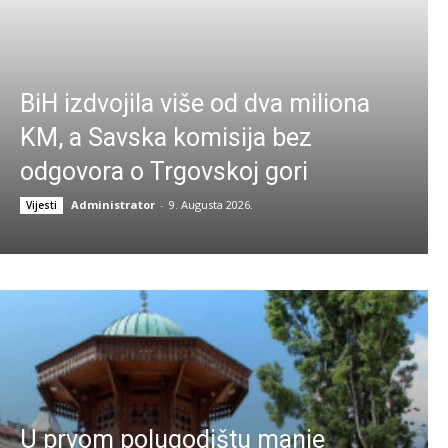
BiH izdvojila više od dva miliona
KM, a Savska komisija bez
odgovora o Trgovskoj gori
Administrator
-
9. Augusta 2026.
Vijesti
U prvom polugodištu manje