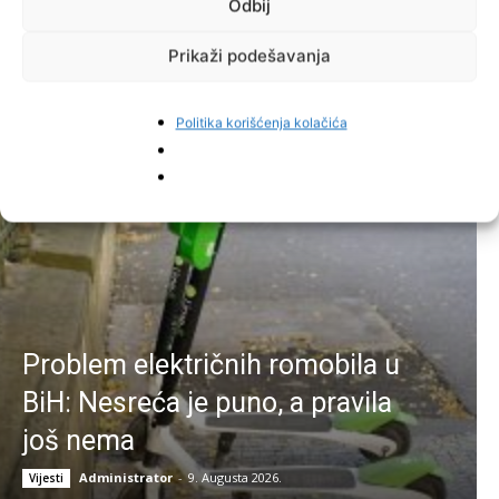
Odbij
Facebook
Pinterest
Prikaži podešavanja
Politika korišćenja kolačića
Najnovije vijesti
Problem električnih romobila u
BiH: Nesreća je puno, a pravila
još nema
Administrator
-
9. Augusta 2026.
Vijesti