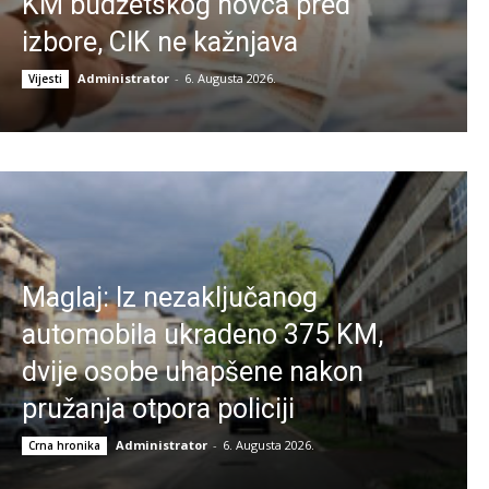
KM budžetskog novca pred
izbore, CIK ne kažnjava
Administrator
-
6. Augusta 2026.
Vijesti
Maglaj: Iz nezaključanog
automobila ukradeno 375 KM,
dvije osobe uhapšene nakon
pružanja otpora policiji
Administrator
-
6. Augusta 2026.
Crna hronika