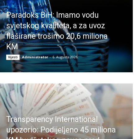
Paradoks BiH: Imamo vodu
svjetskog kvaliteta, a za uvoz
flaširane trošimo 20,6 miliona
KM
Administrator
-
6. Augusta 2026.
Vijesti
Transparency International
upozorio: Podijeljeno 45 miliona