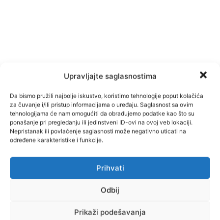
Upravljajte saglasnostima
Da bismo pružili najbolje iskustvo, koristimo tehnologije poput kolačića
za čuvanje i/ili pristup informacijama o uređaju. Saglasnost sa ovim
tehnologijama će nam omogućiti da obrađujemo podatke kao što su
ponašanje pri pregledanju ili jedinstveni ID-ovi na ovoj veb lokaciji.
Nepristanak ili povlačenje saglasnosti može negativno uticati na
određene karakteristike i funkcije.
Prihvati
Facebook
Pinterest
Odbij
Prikaži podešavanja
Najnovije vijesti