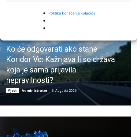
Politika korišćenja kolačića
Ko će odgovarati ako stane
Koridor Vc: Kažnjava li se država
koja je sama prijavila
nepravilnosti?
Administrator
-
6. Augusta 2026.
Vijesti