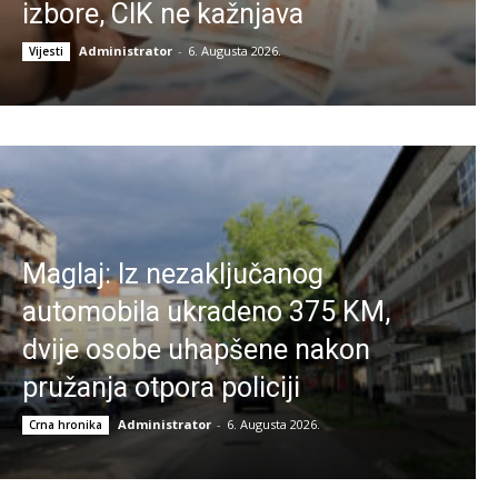
izbore, CIK ne kažnjava
Administrator
-
6. Augusta 2026.
Vijesti
Maglaj: Iz nezaključanog
automobila ukradeno 375 KM,
dvije osobe uhapšene nakon
pružanja otpora policiji
Administrator
-
6. Augusta 2026.
Crna hronika