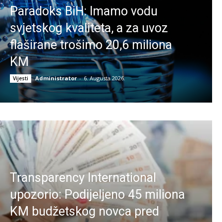
Paradoks BiH: Imamo vodu
svjetskog kvaliteta, a za uvoz
flaširane trošimo 20,6 miliona
KM
Administrator
-
6. Augusta 2026.
Vijesti
Transparency International
upozorio: Podijeljeno 45 miliona
KM budžetskog novca pred