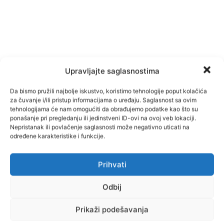
Upravljajte saglasnostima
Da bismo pružili najbolje iskustvo, koristimo tehnologije poput kolačića
za čuvanje i/ili pristup informacijama o uređaju. Saglasnost sa ovim
tehnologijama će nam omogućiti da obrađujemo podatke kao što su
TAGOVI
Tešanj
ponašanje pri pregledanju ili jedinstveni ID-ovi na ovoj veb lokaciji.
Nepristanak ili povlačenje saglasnosti može negativno uticati na
određene karakteristike i funkcije.
Facebook
Pinterest
Prihvati
Odbij
Najnovije vijesti
Prikaži podešavanja