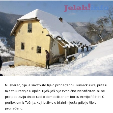
Muškarac, čije je smrznuto tijelo pronađeno u šumarku kraj puta u
mjestu Srednje u općini Ilijaš, još nije zvanično identificiran, ali se
pretpostavlja da se radi o demobilisanom borcu Armije RBiH H. O.
porijeklom iz Tešnja, koji je živio u blizini mjesta gdje je tijelo
pronađeno.