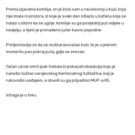
Prema izjavama komšija, on je živio sam u neuslovnoj u kući, koja
nije imala ni prozora, iz koje je svaki dan odlazio u kafanu koja se
nalazi u blizini da se ugrije. Komšije su ga posljednji put vidjele u
nedjelju, a tijelo je pronađeno jučer kasno popodne.
Pretpostavlja se da se muškaracvraćao kući, te je u jednom
momentu pao pokraj puta, gdje se smrzao.
Tačan uzrok smrti ipak trebala bi pokazati obdukcija koju je
naredio tužilac sarajevskog Kantonalnog tužilaštva, koji je
rukovodio uviđajem, a obavili su ga pripadnici MUP-a KS.
Istraga je u toku.