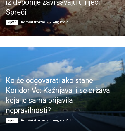
iz deponije završavaju u rijeci
Spreči
Administrator
-
7. Augusta 2026.
Vijesti
Ko će odgovarati ako stane
Koridor Vc: Kažnjava li se država
koja je sama prijavila
nepravilnosti?
Administrator
-
6. Augusta 2026.
Vijesti