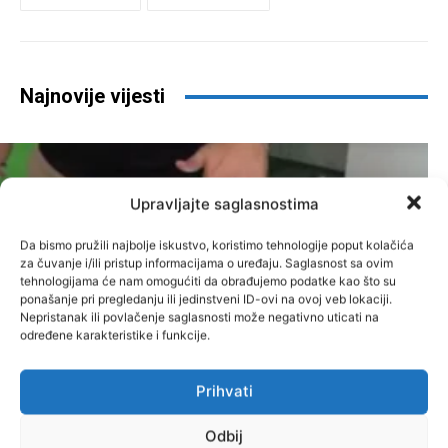
Najnovije vijesti
Upravljajte saglasnostima
Da bismo pružili najbolje iskustvo, koristimo tehnologije poput kolačića
CIK BiH ovjerio liste za
za čuvanje i/ili pristup informacijama o uređaju. Saglasnost sa ovim
tehnologijama će nam omogućiti da obrađujemo podatke kao što su
kompenzacijske mandate:
ponašanje pri pregledanju ili jedinstveni ID-ovi na ovoj veb lokaciji.
Nepristanak ili povlačenje saglasnosti može negativno uticati na
Odobrena 773 kandidata,
određene karakteristike i funkcije.
uvedene i nove sigurnosne mjere
Prihvati
Administrator
-
8. Augusta 2026.
Vijesti
Odbij