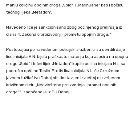
manju količinu opojnih droga „Spid“ i „Marihuane“ kao i bočicu
tečnog lijeka „Metadon“.
Navedeno lice je sankcionisano zbog počinjenog prekršaja iz
člana 4. Zakona o proizvodnji i prometu opojnih droga. ”
Postupajući po navedenom policijski službenici su utvrdili da je
lice inicijala A.N. bijelu praškastu materiju koja asocira na opojnu
drogu „Spid“ i tečni lijek „Metadon“ kupilo od lica inicijala N.L. sa
područja opštine Teslić. Protiv lica inicijala N.L. će Okružnom
javnom tužilaštvu Doboj biti dostavljen Izvještaj o izvršenom
krivičnom djelu „Neovlaštena proizvodnja i promet opojnih
droga“.”- saopćeno je iz PU Doboj.