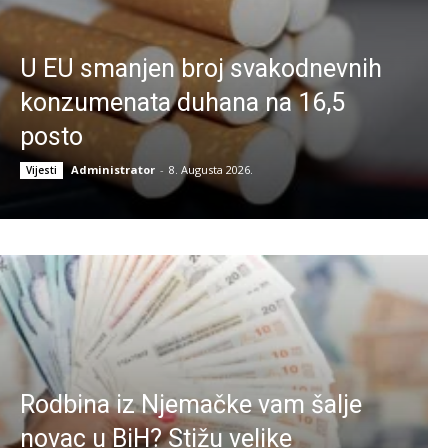
U EU smanjen broj svakodnevnih
konzumenata duhana na 16,5
posto
Administrator
-
8. Augusta 2026.
Vijesti
Rodbina iz Njemačke vam šalje
novac u BiH? Stižu velike