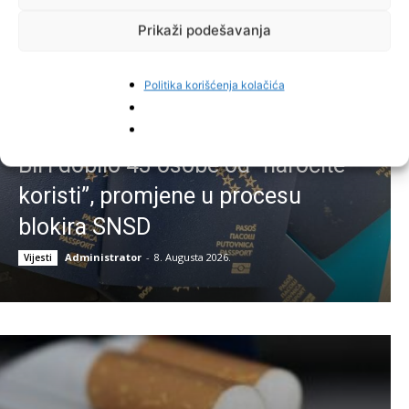
Prikaži podešavanja
Politika korišćenja kolačića
Za tri i po godine državljanstvo
BiH dobilo 43 osobe od “naročite
koristi”, promjene u procesu
blokira SNSD
Administrator
-
8. Augusta 2026.
Vijesti