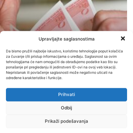
Upravljajte saglasnostima
Da bismo pružili najbolje iskustvo, koristimo tehnologije poput kolačića
Koji radnici će uz platu dobiti 853
za čuvanje i/ili pristup informacijama o uređaju. Saglasnost sa ovim
tehnologijama će nam omogućiti da obrađujemo podatke kao što su
KM, a koji “samo” 690 KM
ponašanje pri pregledanju ili jedinstveni ID-ovi na ovoj veb lokaciji.
Nepristanak ili povlačenje saglasnosti može negativno uticati na
Administrator
-
10. Augusta 2026.
Vijesti
određene karakteristike i funkcije.
Prihvati
Odbij
Prikaži podešavanja