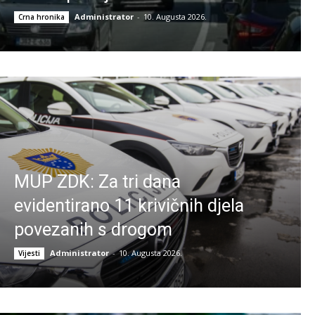
Administrator
-
10. Augusta 2026.
Crna hronika
MUP ZDK: Za tri dana
evidentirano 11 krivičnih djela
povezanih s drogom
Administrator
-
10. Augusta 2026.
Vijesti