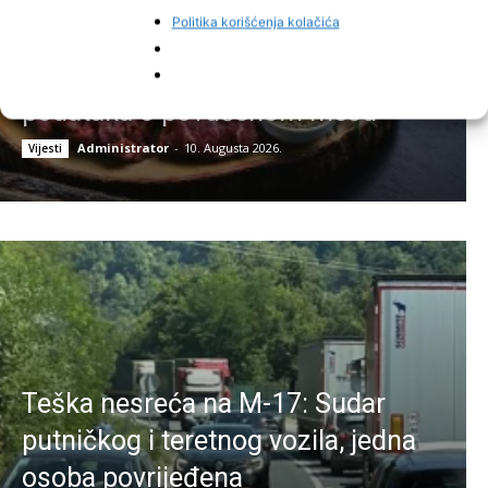
Politika korišćenja kolačića
Inspektori u FBiH izrekli kazne od
48.000 KM, nema jedinstvenih
podataka o povučenom mesu
Administrator
-
10. Augusta 2026.
Vijesti
Teška nesreća na M-17: Sudar
putničkog i teretnog vozila, jedna
osoba povrijeđena