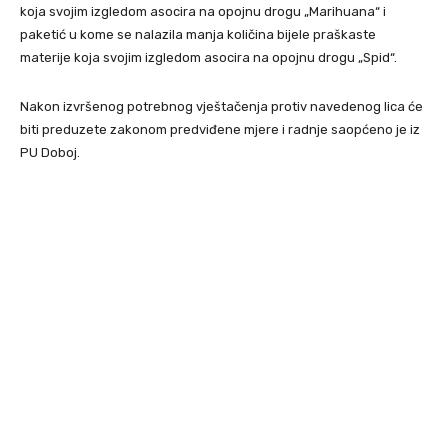
koja svojim izgledom asocira na opojnu drogu „Marihuana“ i
paketić u kome se nalazila manja količina bijele praškaste
materije koja svojim izgledom asocira na opojnu drogu „Spid“.
Nakon izvršenog potrebnog vještačenja protiv navedenog lica će
biti preduzete zakonom predviđene mjere i radnje saopćeno je iz
PU Doboj.