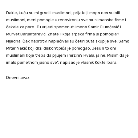
Dakle, kuću su mi gradili muslimani, prijatelji moga oca su bili
muslimani, meni pomogle u renoviranju sve muslimanske firme i
čekale za pare…Tu vrijedi spomenuti imena Samir Glumčević i
Murvet Barjaktarević. Znate li koja srpska firma je pomogla?
Nijedna. Čak naprotiv, naplaćivali su četiri puta skuplje sve. Samo
Mitar Nakić koji drži diskont pića je pomogao. Jesu li to oni
muslimani koje treba da pljujem i mrzim? Hvala, ja ne. Mislim da je
imalo pametnom jasno sve”, napisao je vlasnik Koktel bara.
Dnevni avaz