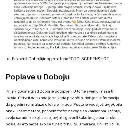
Faksimil Dobojlijinog statusaFOTO: SCREENSHOT
Poplave u Doboju
Prije 7 godina grad Doboj je potopljen. U tome svemu i naša tri
lokala. Četvrti dan kada je se voda povlačila, dobijem informaciju
da pojedini romi ulaze u lokale i kradu. Posto je voda još uvijek bila
oko 60 centimetara, počnem tražiti nekoga sa kamionom. Tačnije,
svoje saradnike koji su se javljali i govorili kako imaju pune ruke
posla, ali eto može ako će tura biti 150-200 maraka. Oni isti koji su