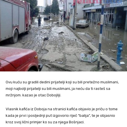
Ovu kuću su gradili dedini prijatelji koji su bili pretežno muslimani,
moji najbolji prijatelji su bili muslimani, ja neću da ti rasteš sa
mržnjom. kazao je otac Dobojliji.
Vlasnik kafića iz Doboja na stranici kafića objavio je priču o tome
kada je prvi i posljednji put izgovorio riječ “balija”, te je objasnio
kroz svoj lični primjer ko su za njega Bošnjaci.