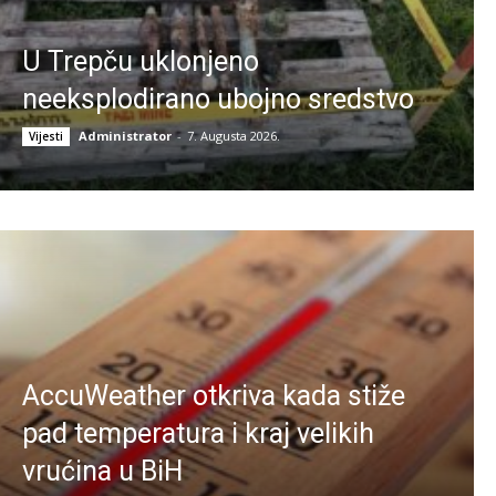
U Trepču uklonjeno
neeksplodirano ubojno sredstvo
Administrator
-
7. Augusta 2026.
Vijesti
AccuWeather otkriva kada stiže
pad temperatura i kraj velikih
vrućina u BiH