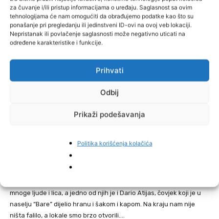
auto preko 30 litara ulja i pitam, a kako on? Za njega je rečeno da
za čuvanje i/ili pristup informacijama o uređaju. Saglasnost sa ovim
može. Jel tako? Odgurnem ih, udjem sam i uzmem par pašteta.
tehnologijama će nam omogućiti da obrađujemo podatke kao što su
ponašanje pri pregledanju ili jedinstveni ID-ovi na ovoj veb lokaciji.
Nepristanak ili povlačenje saglasnosti može negativno uticati na
Vratim se u lokal i tako dok smo čistili, nailazi kombi i vidjevši nas
određene karakteristike i funkcije.
kako radimo, stadoše. Momci treba li vam šta od hrane, vode…Ma
treba svega. Nema se gdje kupiti. Kad su ljudi počeli vaditi galone
Prihvati
vode, hljeba, svega… Halo stanite! Ne treba više. Bio je to salon
namještaja “Goramonj” Gračanica.
Odbij
Grupa ljudi
Prikaži podešavanja
Čistimo mi tako, kada u jednom momentu iza mene grupa ljudi.
Politika korišćenja kolačića
Njih 14-15… Gdje si Borise? Došli smo očistiti naš kafić…Bila je to
ekipa studenata iz Gračanice i okoline sa lopatama i krpama u
rukama. Tada mi je, meni muškarcu, suza krenula. Smlatili smo sve
to brzo, a oni nisu dali ni gorivo da im se plati. Vrijedi spomenuti
mnoge ljude i lica, a jedno od njih je i Dario Atijas, čovjek koji je u
naselju “Bare” dijelio hranu i šakom i kapom. Na kraju nam nije
ništa falilo, a lokale smo brzo otvorili….