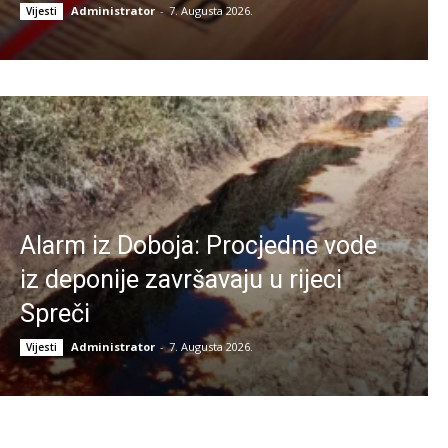
Administrator
-
7. Augusta 2026.
Vijesti
Alarm iz Doboja: Procjedne vode
iz deponije završavaju u rijeci
Spreči
Administrator
-
7. Augusta 2026.
Vijesti