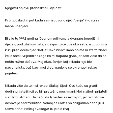
Njegovu objavu prenosimo u cjelosti:
Prvi i posljednji put kada sam izgovorio riječ “balija” i ko su za
mene Bošnjaci.
Bila je to 1992 godina. Jednom prilikom, ja dvanaestogodišnji
dječak, pod utiskom rata, slušajući zvukove oko sebe, izgovorim u
kući pred ocem riječ “Balija”. Iako nisam imao pojma ni šta to znači,
želio sam uvrijediti nekoga ko mi napada grad, jer sam vidio da se
nešto ružno dešava. Moj otac, čovjek koji nikada nije bio
nacionalista, baš kao i moj djed, naglo je se okrenuo i rekao
prijeteći:
Nikada više da to nisi rekao! Slušaj! Sjedi! Ovu kuću su gradili
dedini prijatelji koji su bili pretežno muslimani. Moji najbolji prijatelji
su bili muslimani. Ja neću da ti rasteš sa mržnjom, jer ovo što se
dešava je sad trenutno. Nemoj da ulaziš sa drugarima napolju u
takve priče! Poštuj svakoga! Tu je bio kraj .