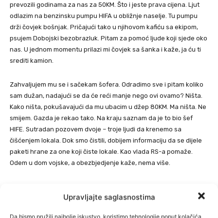
prevozili godinama za nas za 50KM. Što i jeste prava cijena. Ljut
odlazim na benzinsku pumpu HIFA u obližnje naselje. Tu pumpu
drži čovjek bošnjak. Pričajući tako u njihovom kafiću sa ekipom,
psujem Dobojski bezobrazluk. Pitam za pomoć ljude koji sjede oko
nas. U jednom momentu prilazi mi čovjek sa šanka i kaže, ja ću ti
srediti kamion.
Zahvaljujem mu se i sačekam šofera. Odradimo sve i pitam koliko
sam dužan, nadajući se da će reći manje nego ovi ovamo? Ništa.
Kako ništa, pokušavajući da mu ubacim u džep 80KM. Ma ništa. Ne
smijem. Gazda je rekao tako. Na kraju saznam da je to bio šef
HIFE. Sutradan pozovem dvoje – troje ljudi da krenemo sa
čišćenjem lokala. Dok smo čistili, dobijem informaciju da se dijele
paketi hrane za one koji čiste lokale. Kao vlada RS-a pomaže.
Odem u dom vojske, a obezbjedjenje kaže, nema više.
Provirim unutra, a hrane do krova. Pitam kako nema, pogledaj.
Upravljajte saglasnostima
Naredba je da se obustavi podjela. Zamislite! Odem u obližnju
Rudanku i tamo isto. Pogledam nekog lika kako tovari u privatno
Da bismo pružili najbolje iskustvo, koristimo tehnologije poput kolačića