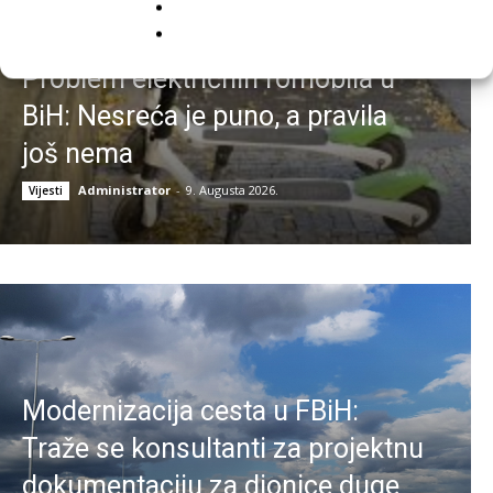
Problem električnih romobila u
BiH: Nesreća je puno, a pravila
još nema
Administrator
-
9. Augusta 2026.
Vijesti
Modernizacija cesta u FBiH:
Traže se konsultanti za projektnu
dokumentaciju za dionice duge