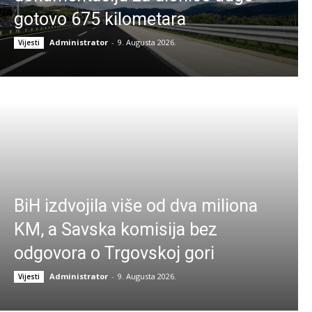
gotovo 675 kilometara
Administrator
-
9. Augusta 2026.
Vijesti
BiH izdvojila više od dva miliona
KM, a Savska komisija bez
odgovora o Trgovskoj gori
Administrator
-
9. Augusta 2026.
Vijesti