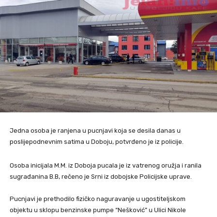
Jedna osoba je ranjena u pucnjavi koja se desila danas u
poslijepodnevnim satima u Doboju, potvrđeno je iz policije.
Osoba inicijala M.M. iz Doboja pucala je iz vatrenog oružja i ranila
sugrađanina B.B, rečeno je Srni iz dobojske Policijske uprave.
Pucnjavi je prethodilo fizičko naguravanje u ugostiteljskom
objektu u sklopu benzinske pumpe “Nešković” u Ulici Nikole