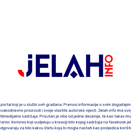
 portal koji je u službi svih građana. Prenosi informacije o svim događaji
te svakodnevno proizvodi i svoje vlastite autorske vijesti. Jelah.info ima sv
ltimedijalne sadržaja. Prisutan je više od jedne decenije, te kao takav im
ranici. Korisnici koji sudjeluju u kreaciji bilo kojeg sadržaja na facebook je
govaraju za bilo kakvu štetu koja bi mogla nastati kao posljedica korište