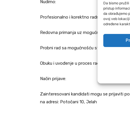
Nudimo:
Da bismo pružili 
pristup informa
da obrađujemo po
Profesionalno i korektno radno okruženje
ovoj veb lokacij
određene karakte
Redovna primanja uz mogućnost stimulacija 
Pr
Probni rad sa mogućnošću stalnog zaposlen
Obuku i uvođenje u proces rada
Način prijave:
Zainteresovani kandidati mogu se prijaviti po
na adresi: Potočani 10, Jelah