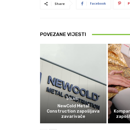
Facebook
P
Share
POVEZANE VIJESTI
OGLASI
NewCold Metal
Construction zapošljava
Kompan
zavarivače
zapošl