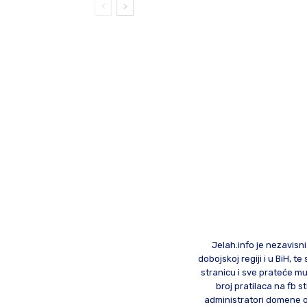
Jelah.info je nezavisni
dobojskoj regiji i u BiH, 
stranicu i sve prateće mu
broj pratilaca na fb st
administratori domene od