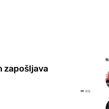
N
h zapošljava
472