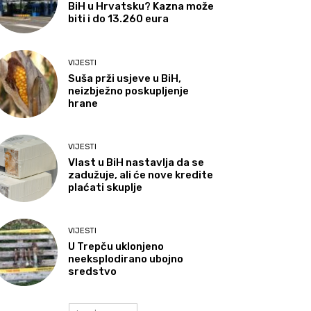
BiH u Hrvatsku? Kazna može
biti i do 13.260 eura
VIJESTI
Suša prži usjeve u BiH,
neizbježno poskupljenje
hrane
VIJESTI
Vlast u BiH nastavlja da se
zadužuje, ali će nove kredite
plaćati skuplje
VIJESTI
U Trepču uklonjeno
neeksplodirano ubojno
sredstvo