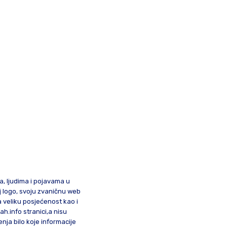
ma, ljudima i pojavama u
oj logo, svoju zvaničnu web
a veliku posjećenost kao i
lah.info stranici,a nisu
nja bilo koje informacije