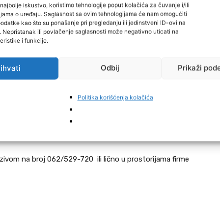
najbolje iskustvo, koristimo tehnologije poput kolačića za čuvanje i/ili
cijama o uređaju. Saglasnost sa ovim tehnologijama će nam omogućiti
datke kao što su ponašanje pri pregledanju ili jedinstveni ID-ovi na
i. Nepristanak ili povlačenje saglasnosti može negativno uticati na
ristike i funkcije.
za postignute rezultate
ihvati
Odbij
Prikaži pod
ja
Politika korišćenja kolačića
zivom na broj 062/529-720 ili lično u prostorijama firme