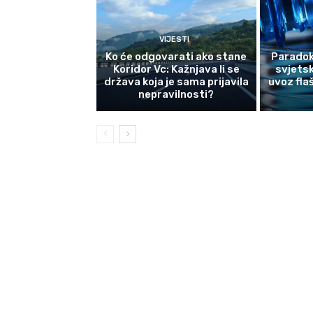
VIJESTI
Ko će odgovarati ako stane
Paradok
Koridor Vc: Kažnjava li se
svjetsk
država koja je sama prijavila
uvoz fla
nepravilnosti?