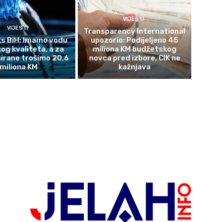
VIJESTI
VIJESTI
Transparency International
s BiH: Imamo vodu
upozorio: Podijeljeno 45
og kvaliteta, a za
miliona KM budžetskog
širane trošimo 20,6
novca pred izbore, CIK ne
miliona KM
kažnjava