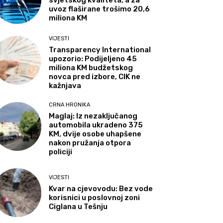
svjetskog kvaliteta, a za
uvoz flaširane trošimo 20,6
miliona KM
VIJESTI
Transparency International
upozorio: Podijeljeno 45
miliona KM budžetskog
novca pred izbore, CIK ne
kažnjava
CRNA HRONIKA
Maglaj: Iz nezaključanog
automobila ukradeno 375
KM, dvije osobe uhapšene
nakon pružanja otpora
policiji
VIJESTI
Kvar na cjevovodu: Bez vode
korisnici u poslovnoj zoni
Ciglana u Tešnju