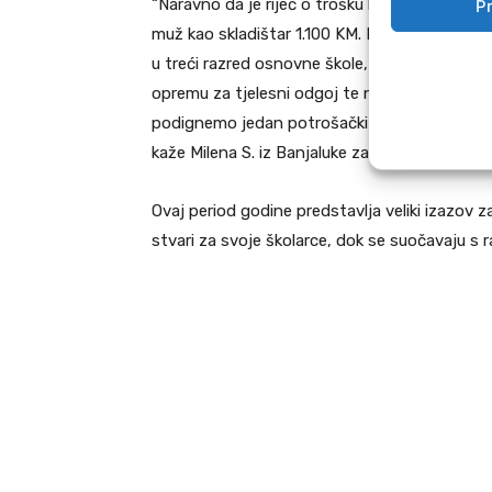
“Naravno da je riječ o trošku koji je znatan z
Pr
muž kao skladištar 1.100 KM. Imamo dvoje osn
u treći razred osnovne škole, udžbenici bespla
opremu za tjelesni odgoj te nešto nove gard
podignemo jedan potrošački kredit kako bismo 
kaže Milena S. iz Banjaluke za Srpska Info.
Ovaj period godine predstavlja veliki izazov z
stvari za svoje školarce, dok se suočavaju s 