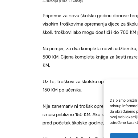
Ilustracija (Foto: Pixabay)
Pripreme za novu školsku godinu donose brojne
visokim troškovima opremanja djece za školu.
školi, troškovi lako mogu dostići i do 700 KM 
Na primjer, za dva kompleta novih udžbenika, za
500 KM. Cijena kompleta knjiga za šesti razr
KM.
Uz to, troškovi za školsku opremu, poput tor
150 KM po učeniku.
Da bismo pružili 
pristup informa
Nije zanemariv ni trošak opreme za tjelesni odg
da obrađujemo po
iznosi približno 150 KM. Ako se uzme u obzir d
ovoj veb lokacij
određene karakte
pred početak školske godine, dodatni troša