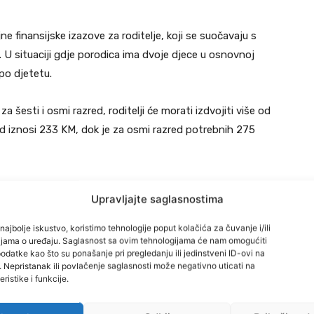
 finansijske izazove za roditelje, koji se suočavaju s
 U situaciji gdje porodica ima dvoje djece u osnovnoj
po djetetu.
 šesti i osmi razred, roditelji će morati izdvojiti više od
ed iznosi 233 KM, dok je za osmi razred potrebnih 275
be, pernice, svesaka i ostalog pribora, mogu dostići oko
Upravljajte saglasnostima
najbolje iskustvo, koristimo tehnologije poput kolačića za čuvanje i/ili
cijama o uređaju. Saglasnost sa ovim tehnologijama će nam omogućiti
oj, koji uključuje trenerku, patike i ruksak, što također
datke kao što su ponašanje pri pregledanju ili jedinstveni ID-ovi na
a mnogi roditelji kupuju i novu odjeću i obuću za djecu
i. Nepristanak ili povlačenje saglasnosti može negativno uticati na
ristike i funkcije.
k može se povećati za 250-300 KM.