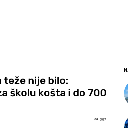
N
teže nije bilo:
a školu košta i do 700
387