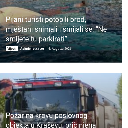
Pijani turisti potopili brod,
mještani snimali i smijali se: “Ne
smijete tu parkirati”
Administrator
-
6. Augusta 2026.
Vijesti
Požar na krovu poslovnog
objekta u Kraševu, pričinjena