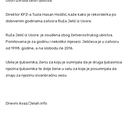
Usori izvršila četiri ubistva.
Direktor KPZ-a Tuzla Hasan Hodžić, kaže kako je rekorderka po
dobivenim godinama zatvora Ruža Jelić iz Usore.
Ruža Jelić iz Usore je osuđena zbog četverostrukog ubistva.
Pomilovana je za godinu i nekoliko mjeseci. Jelićeva je u zatvoru
od 1998. godine, a na slobodu će 2016.
Ubila je ljubavnika, ženu za koju je sumnjala da je druga ljubavnica
njezina ljubavnika te dvije žene u selu za koje je posumnjala da
znaju za njezinu izvanbračnu vezu.
Dnevni Avaz/Jelah.info