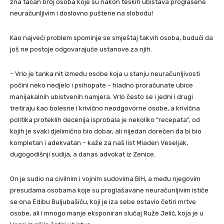
zna tačan broj osoba koje su nakon teških ubistava proglašene
neuračunljivim i doslovno puštene na slobodu!
Kao najveći problem spominje se smještaj takvih osoba, budući da
još ne postoje odgovarajuće ustanove za njih.
– Vrlo je tanka nit između osobe koja u stanju neuračunljivosti
počini neko nedjelo i psihopate – hladno proračunate ubice
manijakalnih ubistvenih namjera. Vrlo često se i jedni i drugi
tretiraju kao bolesne i krivično neodgovorne osobe, a krivična
politika proteklih decenija isprobala je nekoliko “recepata”, od
kojih je svaki djelimično bio dobar, ali nijedan dorečen da bi bio
kompletan i adekvatan – kaže za naš list Mladen Veseljak,
dugogodišnji sudija, a danas advokat iz Zenice.
On je sudio na civilnim i vojnim sudovima BiH, a među njegovim
presudama osobama koje su proglašavane neuračunljivim ističe
se ona Edibu Buljubašiću, koji je iza sebe ostavio četiri mrtve
osobe, ali i mnogo manje eksponiran slučaj Ruže Jelić, koja je u