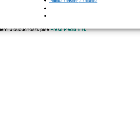
Politika korišćenja kolačića
ao koliko nepredvidive situacije mogu nastati u
vozače na važnost poštovanja saobraćajnih propisa i
oblemi u budućnosti, piše
Press Media BiH.