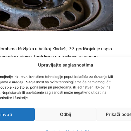
Ibrahima Mržljaka u Velikoj Kladuši, 79-godišnjak je uspio
unalni radnici stavili lisice na točkove njegovog
Upravljajte saglasnostima
parkiranja.
najbolje iskustvo, koristimo tehnologije poput kolačića za čuvanje i/ili
jetili nepropisno parkirani automobil i stavili lisice na
cijama o uređaju. Saglasnost sa ovim tehnologijama će nam omogućiti
datke kao što su ponašanje pri pregledanju ili jedinstveni ID-ovi na
eri. Međutim, kada su se vratili da provjere situaciju,
i. Nepristanak ili povlačenje saglasnosti može negativno uticati na
jučani točak, postaviti rezervni i napustiti parking.
ristike i funkcije.
iciji, koja je pokrenula istragu kako bi utvrdila sve
ihvati
Odbij
Prikaži pod
rovjeriti da li je vozač imao neku vrstu dozvole za ovakvo