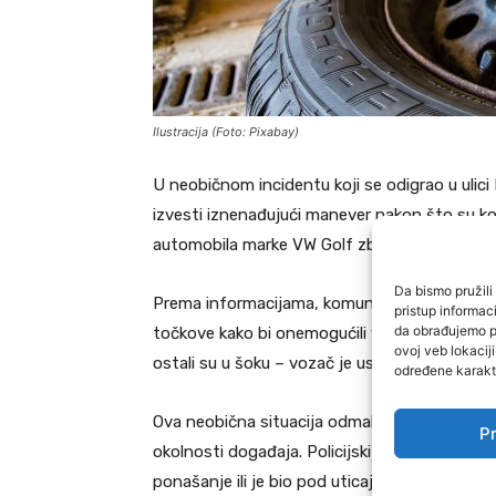
Ilustracija (Foto: Pixabay)
U neobičnom incidentu koji se odigrao u ulici 
izvesti iznenađujući manever nakon što su kom
automobila marke VW Golf zbog nepropisnog 
Da bismo pružili 
Prema informacijama, komunalni radnici su primi
pristup informa
da obrađujemo po
točkove kako bi onemogućili vozača da ga pomj
ovoj veb lokacij
ostali su u šoku – vozač je uspio skinuti “zakl
određene karakte
Ova neobična situacija odmah je prijavljena pol
Pr
okolnosti događaja. Policijski službenici će p
ponašanje ili je bio pod uticajem nečega.