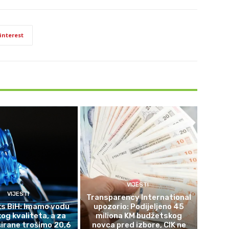
interest
VIJESTI
VIJESTI
Transparency International
s BiH: Imamo vodu
upozorio: Podijeljeno 45
og kvaliteta, a za
miliona KM budžetskog
širane trošimo 20,6
novca pred izbore, CIK ne