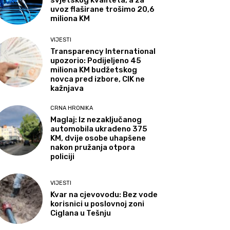
svjetskog kvaliteta, a za
uvoz flaširane trošimo 20,6
miliona KM
VIJESTI
Transparency International
upozorio: Podijeljeno 45
miliona KM budžetskog
novca pred izbore, CIK ne
kažnjava
CRNA HRONIKA
Maglaj: Iz nezaključanog
automobila ukradeno 375
KM, dvije osobe uhapšene
nakon pružanja otpora
policiji
VIJESTI
Kvar na cjevovodu: Bez vode
korisnici u poslovnoj zoni
Ciglana u Tešnju