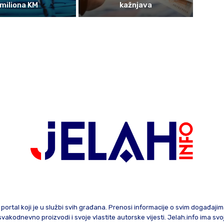
miliona KM
kažnjava
 portal koji je u službi svih građana. Prenosi informacije o svim događaji
te svakodnevno proizvodi i svoje vlastite autorske vijesti. Jelah.info ima sv