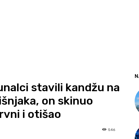
N
alci stavili kandžu na
šnjaka, on skinuo
rvni i otišao
546