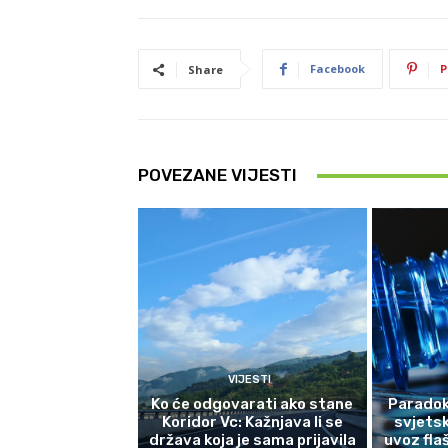
Facebook
P
Share
POVEZANE VIJESTI
VIJESTI
Ko će odgovarati ako stane
Paradok
Koridor Vc: Kažnjava li se
svjetsk
država koja je sama prijavila
uvoz fla