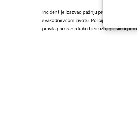
Incident je izazvao pažnju prolaznika i pokaz
svakodnevnom životu. Policija podsjeća sve 
pravila parkiranja kako bi se izbjegli slični pr