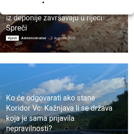
Alarm iz Doboja: Procjedne vode
iz deponije završavaju u rijeci
Spreči
Administrator
-
7. Augusta 2026.
Vijesti
Ko će odgovarati ako stane
Koridor Vc: Kažnjava li se država
koja je sama prijavila
nepravilnosti?