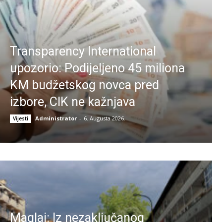
Transparency International
upozorio: Podijeljeno 45 miliona
KM budžetskog novca pred
izbore, CIK ne kažnjava
Administrator
-
6. Augusta 2026.
Vijesti
Maglaj: Iz nezaključanog