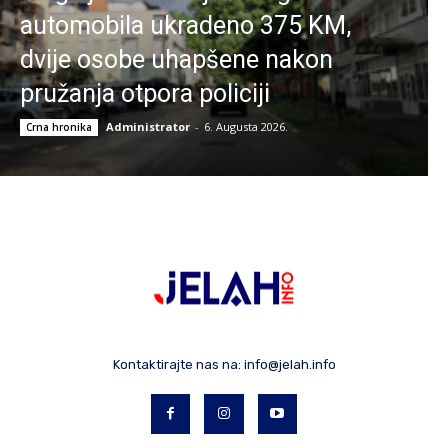
automobila ukradeno 375 KM,
dvije osobe uhapšene nakon
pružanja otpora policiji
Administrator
-
6. Augusta 2026.
Crna hronika
Kontaktirajte nas na:
info@jelah.info