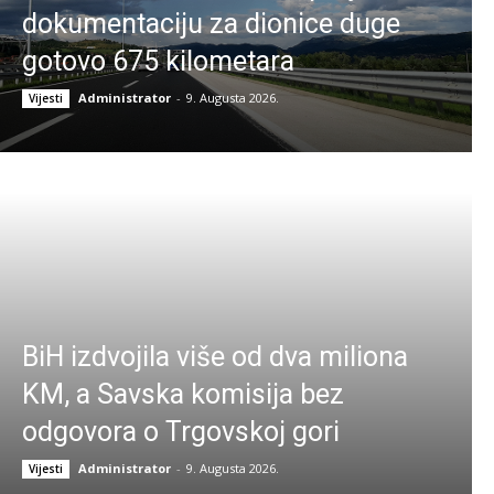
dokumentaciju za dionice duge
gotovo 675 kilometara
Administrator
-
9. Augusta 2026.
Vijesti
BiH izdvojila više od dva miliona
KM, a Savska komisija bez
odgovora o Trgovskoj gori
Administrator
-
9. Augusta 2026.
Vijesti