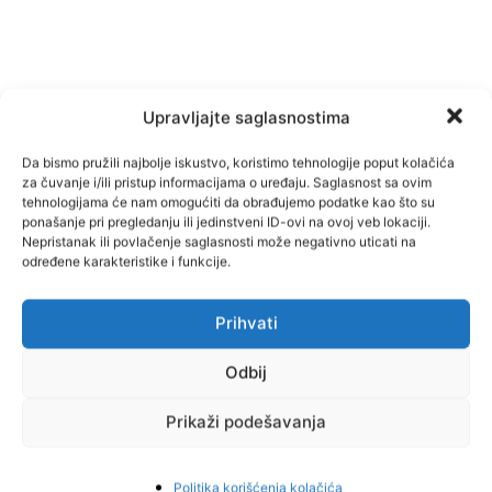
Upravljajte saglasnostima
Da bismo pružili najbolje iskustvo, koristimo tehnologije poput kolačića
TAGOVI
usora
za čuvanje i/ili pristup informacijama o uređaju. Saglasnost sa ovim
tehnologijama će nam omogućiti da obrađujemo podatke kao što su
ponašanje pri pregledanju ili jedinstveni ID-ovi na ovoj veb lokaciji.
Nepristanak ili povlačenje saglasnosti može negativno uticati na
određene karakteristike i funkcije.
Facebook
Pinterest
Prihvati
Odbij
Najnovije vijesti
Prikaži podešavanja
Politika korišćenja kolačića