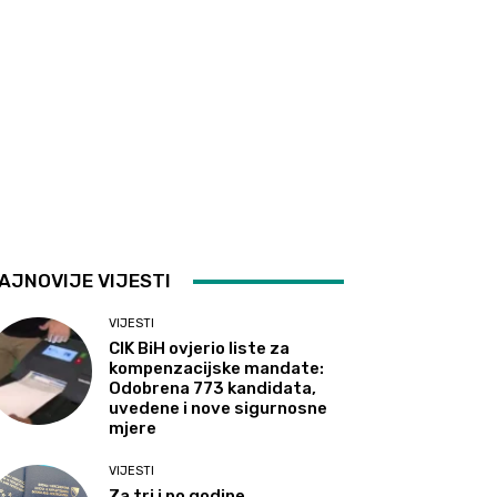
AJNOVIJE VIJESTI
VIJESTI
CIK BiH ovjerio liste za
kompenzacijske mandate:
Odobrena 773 kandidata,
uvedene i nove sigurnosne
mjere
VIJESTI
Za tri i po godine