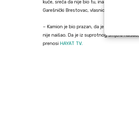
kuće, sreća da nije bio tu, inače tu vodu vadi 
Garešnički Brestovac, vlasnica kuće.
– Kamion je bio prazan, da je bio natrpan, mas
nije naišao. Da je iz suprotnog smjera naišao, 
prenosi
HAYAT TV.