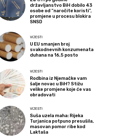
državljanstvo BiH dobilo 43
osobe od “naročite koristi”,
promjene u procesu blokira
SNSD
VIJESTI
U EU smanjen broj
svakodnevnih konzumenata
duhana na 16,5 posto
VIJESTI
Rodbina iz Njemačke vam
šalje novac u BiH? Stižu
velike promjene koje će vas
obradovati
VIJESTI
Suša uzela maha: Rijeka
Turjanica potpuno presušila,
masovan pomor ribe kod
Laktaša