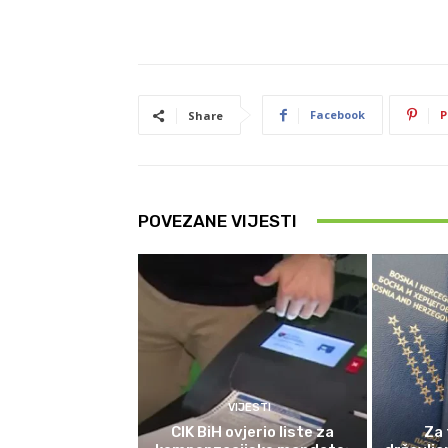
Facebook
P
Share
POVEZANE VIJESTI
VIJESTI
CIK BiH ovjerio liste za
Za 