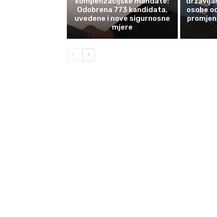
kompenzacijske mandate:
državlja
Odobrena 773 kandidata,
osobe od
uvedene i nove sigurnosne
promjene
mjere