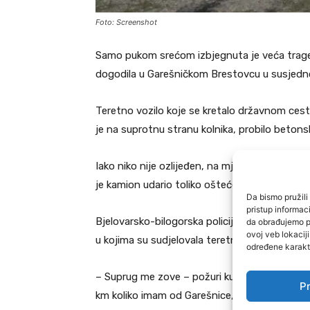
Foto: Screenshot
Samo pukom srećom izbjegnuta je veća tragedi
dogodila u Garešničkom Brestovcu u susjedno
Teretno vozilo koje se kretalo državnom cest
je na suprotnu stranu kolnika, probilo betons
Iako niko nije ozlijeđen, na mjestu nesreće int
je kamion udario toliko oštećen da mu prijeti 
Da bismo pružili 
pristup informa
Bjelovarsko-bilogorska policija u sedam mjes
da obrađujemo po
ovoj veb lokacij
u kojima su sudjelovala teretna vozila.
određene karakte
– Suprug me zove – požuri kući, zaletio se kami
Pr
km koliko imam od Garešnice, okamenila sam s