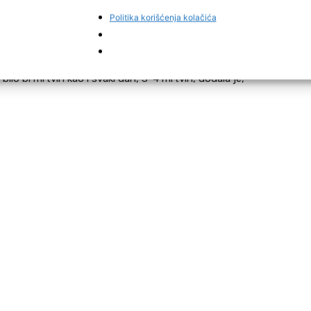
iz bunara. Bože sačuvaj, ispričala je Mara Ljevar,
Politika korišćenja kolačića
a bi probila kuću, ko zna gdje bi završio. I sreća što nito
bilo bi mrtvih kao i svaki dan, 3-4 mrtvih, dodala je,