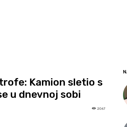
N
rofe: Kamion sletio s
se u dnevnoj sobi
2067