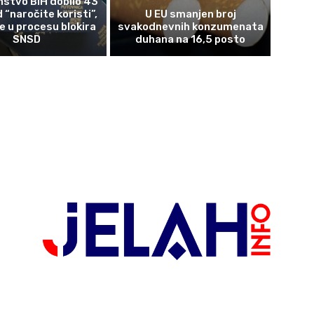
nstvo BiH dobilo 43
 “naročite koristi”,
U EU smanjen broj
 u procesu blokira
svakodnevnih konzumenata
SNSD
duhana na 16,5 posto