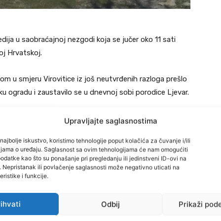
ja u saobraćajnoj nezgodi koja se jučer oko 11 sati
j Hrvatskoj.
om u smjeru Virovitice iz još neutvrđenih razloga prešlo
ku ogradu i zaustavilo se u dnevnoj sobi porodice Ljevar.
ervenirali su i vatrogasci jer je zid porodične kuće u koju
Upravljajte saglasnostima
urušavanje.
najbolje iskustvo, koristimo tehnologije poput kolačića za čuvanje i/ili
cijama o uređaju. Saglasnost sa ovim tehnologijama će nam omogućiti
eci ove godine evidentirala čak 67 saobraćajnih nesreća
datke kao što su ponašanje pri pregledanju ili jedinstveni ID-ovi na
i. Nepristanak ili povlačenje saglasnosti može negativno uticati na
ristike i funkcije.
on u kuću. Ostala sam bez riječi, sjela na bicikl jurila 3
ihvati
Odbij
Prikaži pod
e kad sam vidjela. On kaže rasplakao sam se. Bio je iza