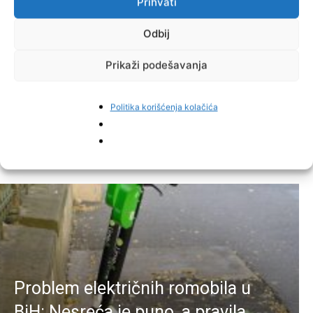
Prihvati
Odbij
Prikaži podešavanja
Facebook
Pinterest
Politika korišćenja kolačića
Najnovije vijesti
Problem električnih romobila u
BiH: Nesreća je puno, a pravila