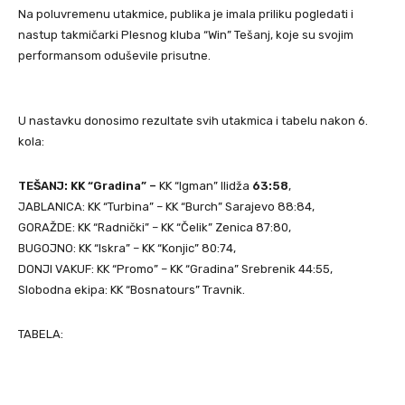
Na poluvremenu utakmice, publika je imala priliku pogledati i
nastup takmičarki Plesnog kluba “Win” Tešanj, koje su svojim
performansom oduševile prisutne.
U nastavku donosimo rezultate svih utakmica i tabelu nakon 6.
kola:
TEŠANJ: KK “Gradina” –
KK “Igman” Ilidža
63:58
,
JABLANICA: KK “Turbina” – KK “Burch” Sarajevo 88:84,
GORAŽDE: KK “Radnički” – KK “Čelik” Zenica 87:80,
BUGOJNO: KK “Iskra” – KK “Konjic” 80:74,
DONJI VAKUF: KK “Promo” – KK “Gradina” Srebrenik 44:55,
Slobodna ekipa: KK “Bosnatours” Travnik.
TABELA: