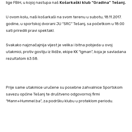
lige FBiH, u kojoj nastupa naš
Košarkaški klub “Gradina” Tešanj.
U ovom kolu, naši košarkaši na svom terenu u subotu, 18.11.2017.
godine, u sportskoj dvorani JU “SRC” Tešanj, sa početkom u 18:00
sati priredili pravi spektakl.
Svakako najznačajnija vijest je velika i bitna pobjeda u ovoj
utakmici, protiv gostiju iz Ilidže, ekipe KK “Igman”, koja je savladana
rezultatom 63:58.
Prije same utakmice uručene su posebne zahvalnice Sportskom
savezu općine Tešanj te društveno odgovornoj firmi
“Mann+Hummel.ba”, za podršku klubu u proteklom periodu.