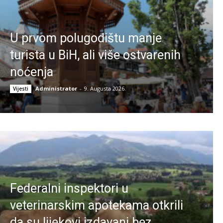
U prvom polugodištu manje
turista u BiH, ali više ostvarenih
noćenja
Administrator
-
9. Augusta 2026.
Vijesti
Federalni inspektori u
veterinarskim apotekama otkrili
da su lijekovi izdavani bez