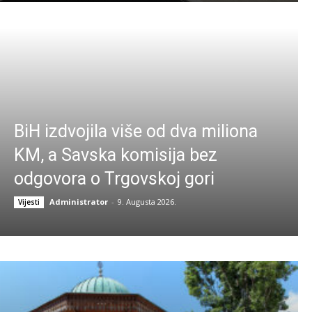
BiH izdvojila više od dva miliona
KM, a Savska komisija bez
odgovora o Trgovskoj gori
Administrator
-
9. Augusta 2026.
Vijesti