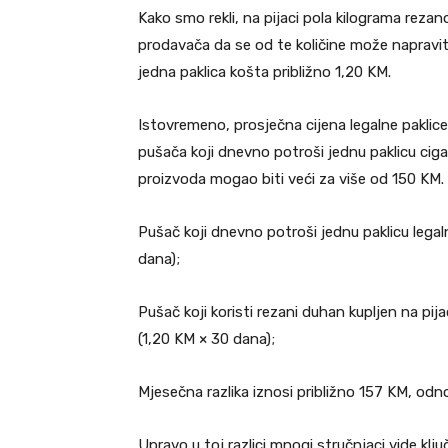
Kako smo rekli, na pijaci pola kilograma rez
prodavača da se od te količine može napraviti
jedna paklica košta približno 1,20 KM.
Istovremeno, prosječna cijena legalne paklice
pušača koji dnevno potroši jednu paklicu ciga
proizvoda mogao biti veći za više od 150 KM. 
Pušač koji dnevno potroši jednu paklicu lega
dana);
Pušač koji koristi rezani duhan kupljen na pij
(1,20 KM × 30 dana);
Mjesečna razlika iznosi približno 157 KM, od
Upravo u toj razlici mnogi stručnjaci vide klju