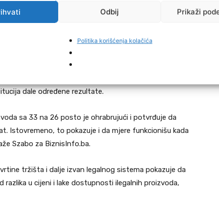
 je situacija drugačija.
ihvati
Odbij
Prikaži pod
ekonomije više ne nalazi u krijumčarenim cigaretama,
aretama koji se prodaju na pijacama, preko poznanika ili
Politika korišćenja kolačića
za Bosnu i Hercegovinu Lorand Szabo smatra da podaci
itucija dale određene rezultate.
voda sa 33 na 26 posto je ohrabrujući i potvrđuje da
ltat. Istovremeno, to pokazuje i da mjere funkcionišu kada
aže Szabo za BiznisInfo.ba.
vrtine tržišta i dalje izvan legalnog sistema pokazuje da
d razlika u cijeni i lake dostupnosti ilegalnih proizvoda,