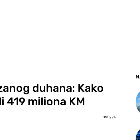
N
ezanog duhana: Kako
i 419 miliona KM
274