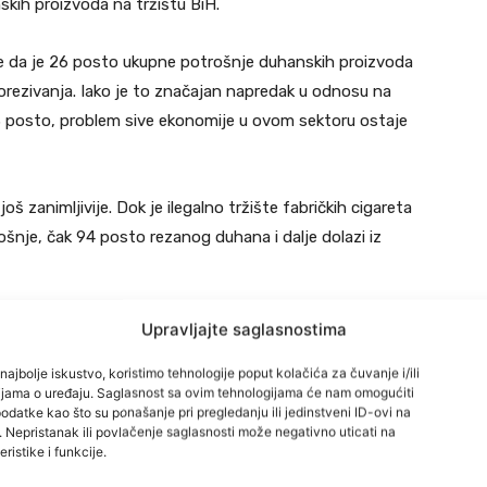
kih proizvoda na tržištu BiH.
je da je 26 posto ukupne potrošnje duhanskih proizvoda
porezivanja. Iako je to značajan napredak u odnosu na
33 posto, problem sive ekonomije u ovom sektoru ostaje
oš zanimljivije. Dok je ilegalno tržište fabričkih cigareta
nje, čak 94 posto rezanog duhana i dalje dolazi iz
 suzbiti šverc cigareta, ali je problem danas preseljen na
Upravljajte saglasnostima
najbolje iskustvo, koristimo tehnologije poput kolačića za čuvanje i/ili
cijama o uređaju. Saglasnost sa ovim tehnologijama će nam omogućiti
datke kao što su ponašanje pri pregledanju ili jedinstveni ID-ovi na
i. Nepristanak ili povlačenje saglasnosti može negativno uticati na
ristike i funkcije.
bile su fabričke cigarete bez akciznih markica koje su