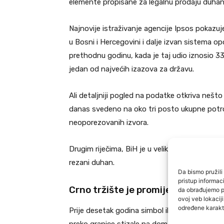
elemente propisane za legalnu prodaju duhans
Najnovije istraživanje agencije Ipsos pokazu
u Bosni i Hercegovini i dalje izvan sistema o
prethodnu godinu, kada je taj udio iznosio 
jedan od najvećih izazova za državu.
Ali detaljniji pogled na podatke otkriva nešto j
danas svedeno na oko tri posto ukupne potroš
neoporezovanih izvora.
Drugim riječima, BiH je u velikoj mjeri uspjela
rezani duhan.
Da bismo pružili 
pristup informa
Crno tržište je promijenilo oblik
da obrađujemo po
ovoj veb lokacij
određene karakte
Prije desetak godina simbol ilegalne trgovine 