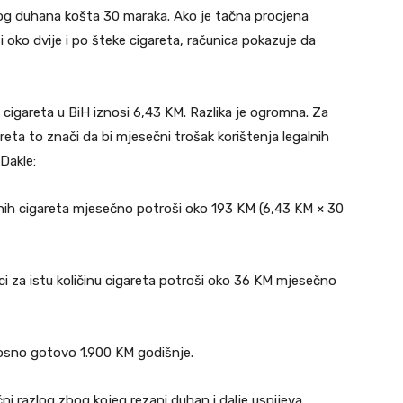
anog duhana košta 30 maraka. Ako je tačna procjena
 oko dvije i po šteke cigareta, računica pokazuje da
 cigareta u BiH iznosi 6,43 KM. Razlika je ogromna. Za
reta to znači da bi mjesečni trošak korištenja legalnih
Dakle:
lnih cigareta mjesečno potroši oko 193 KM (6,43 KM × 30
aci za istu količinu cigareta potroši oko 36 KM mjesečno
nosno gotovo 1.900 KM godišnje.
čni razlog zbog kojeg rezani duhan i dalje uspijeva