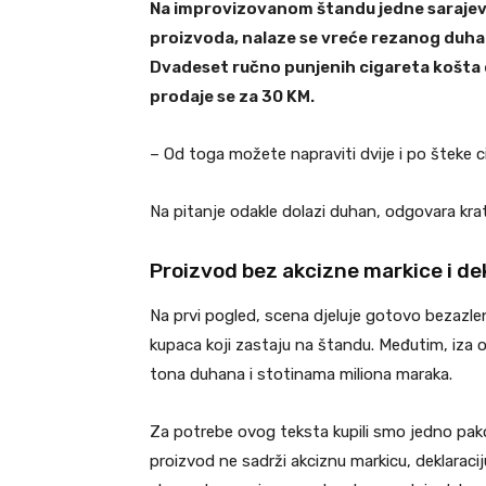
Na improvizovanom štandu jedne sarajevs
proizvoda, nalaze se vreće rezanog duha
Dvadeset ručno punjenih cigareta košta 
prodaje se za 30 KM.
– Od toga možete napraviti dvije i po šteke c
Na pitanje odakle dolazi duhan, odgovara kra
Proizvod bez akcizne markice i de
Na prvi pogled, scena djeluje gotovo bezazle
kupaca koji zastaju na štandu. Međutim, iza ov
tona duhana i stotinama miliona maraka.
Za potrebe ovog teksta kupili smo jedno pakov
proizvod ne sadrži akciznu markicu, deklarac