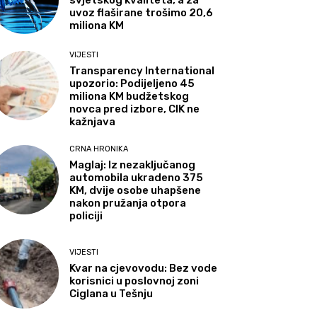
svjetskog kvaliteta, a za
uvoz flaširane trošimo 20,6
miliona KM
VIJESTI
Transparency International
upozorio: Podijeljeno 45
miliona KM budžetskog
novca pred izbore, CIK ne
kažnjava
CRNA HRONIKA
Maglaj: Iz nezaključanog
automobila ukradeno 375
KM, dvije osobe uhapšene
nakon pružanja otpora
policiji
VIJESTI
Kvar na cjevovodu: Bez vode
korisnici u poslovnoj zoni
Ciglana u Tešnju