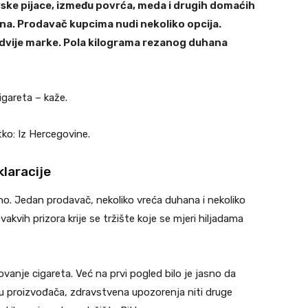
ke pijace, između povrća, meda i drugih domaćih
na. Prodavač kupcima nudi nekoliko opcija.
dvije marke. Pola kilograma rezanog duhana
igareta – kaže.
tko: Iz Hercegovine.
klaracije
no. Jedan prodavač, nekoliko vreća duhana i nekoliko
akvih prizora krije se tržište koje se mjeri hiljadama
anje cigareta. Već na prvi pogled bilo je jasno da
iju proizvođača, zdravstvena upozorenja niti druge