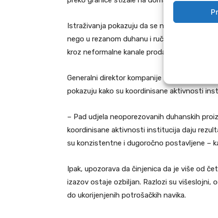
preko granice stizale na domaće tržište. Danas
Pr
Istraživanja pokazuju da se najveći dio sive 
nego u rezanom duhanu i ručno pravljenim cig
kroz neformalne kanale prodaje.
Generalni direktor kompanije Philip Morris 
pokazuju kako su koordinisane aktivnosti inst
– Pad udjela neoporezovanih duhanskih proiz
koordinisane aktivnosti institucija daju rezu
su konzistentne i dugoročno postavljene – k
Ipak, upozorava da činjenica da je više od čet
izazov ostaje ozbiljan. Razlozi su višeslojni, o
do ukorijenjenih potrošačkih navika.