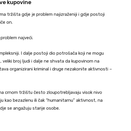
kve kupovine
ma tržišta gdje je problem najizraženiji i gdje postoji
iče on.
 problem najveći.
eksniji. I dalje postoji dio potrošača koji ne mogu
, veliki broj ljudi i dalje ne shvata da kupovinom na
ava organizirani kriminal i druge nezakonite aktivnosti –
na crnom tržištu često zloupotrebljavaju visok nivo
ju kao bezazlenu ili čak “humanitarnu” aktivnost, na
gdje se angažuju starije osobe.