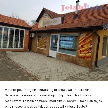
Vlasnici poznatog bh. zlatarskog brenda „Dar“, Smail i Amel
Saračević, poklonili su tešanjskoj Općoj bolnici dva klinička
respiratora i ostalu potrebnu medicinsku opremu. Učinili su to još
prije mjesec, a ipak su tek danas postali – vijest. Zašto?