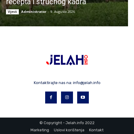
recepta i stručnog kadra
Administrator
-
9. Augusta 2026.
Vijesti
Kontaktirajte nas na:
info@jelah.info
© Copyright - Jelah.info 2022
Marketing
Uslovi korištenja
Kontakt