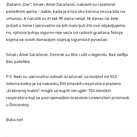
Zlatarni „Dar“, Smail i Amel Saračević, nabavili su i poklonili
početkom aprila – dakle, kada je kriza oko korona virusa bila na
vrhuncu. A naručili su ih tek 18 dana ranije. Ni danas ne žele
pričati o tome i vjerovatno će biti malo ljuti što ovo objavljujemo;
no, njihova ljutnja sigurno nije veća od radosti građana Tešnja
kojima se ovom donacijom osjećaj sigurnosti povećao.
Smail i Amel Saračević. Donirali su tiho i ušli u legendu. Bez selfija.
Bez patetike.
P.S. Neki su vjerovatno odmah izračunali: za budžet od 10,5
miliona koliko je za nabavku 100 kineskih respiratora plaćeno
„Srebrenoj malini“, moglo se kupiti ‘okruglih’ 750 kliničkih
respiratora koji se pod njemačkim brendom Lowenstein proizvodi
u Švicarskoj.
Buka.net