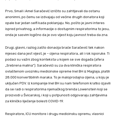
Prvo, Smail i Amel Saračević izričito su zahtijevali da ostanu
anonimni, po čemu se izdvajaju od većine drugih donatora koji
opale bar jedan selfi kada poklanjaju. No, pošto je javni interes
ispred privatnog, a informacije o dostupnim respiratorima to jesu,
onda je sasvim logično da je ovo vijest koju javnost treba da zna.
Drugi, glavni, razlog zašto donacija braće Saračević tek nakon
mjesec dana jest vijest, je – cijena respiratora, ali i rok isporuke. Ti
podaci su važni zbog konteksta u kojem se sve događa (afera
„Srebrena malina“). Saračevići su za dva klinička respiratora
ovlaštenom uvozniku medicinske opreme Inel BH iz Maglaja, platili
28.000 konvertibilnih maraka. To je maloprodajna cijena, u koju je
uključen PDV. Iz kompanije Inel BH su nam telefonom kratko izjavili
da se radi o respiratorima njemačkog brenda Lowenstein koji se
proizvodi u Švicarskoj, i koji u potpunosti odgovaraju zahtjevima
za kliničko liječenje bolesti COVID-19.
Respiratore, ICU monitore i drugu medicinsku opremu, vlasnici