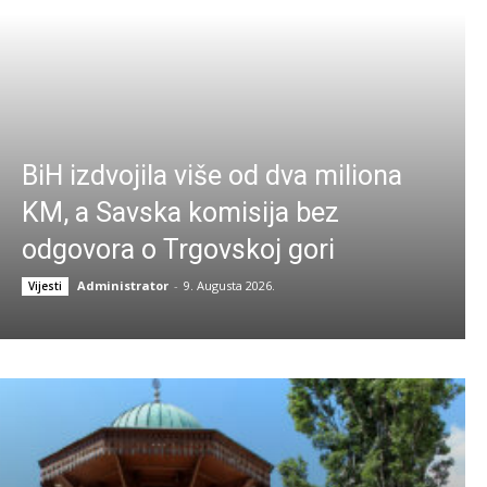
BiH izdvojila više od dva miliona
KM, a Savska komisija bez
odgovora o Trgovskoj gori
Administrator
-
9. Augusta 2026.
Vijesti