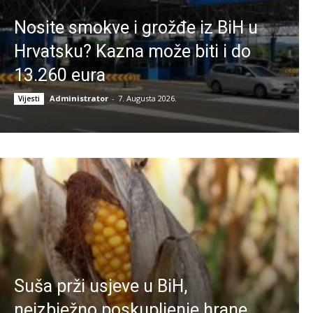
Nosite smokve i grožđe iz BiH u
Hrvatsku? Kazna može biti i do
13.260 eura
Administrator
-
7. Augusta 2026.
Vijesti
Suša prži usjeve u BiH,
neizbježno poskupljenje hrane