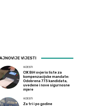
AJNOVIJE VIJESTI
VIJESTI
CIK BiH ovjerio liste za
kompenzacijske mandate:
Odobrena 773 kandidata,
uvedene i nove sigurnosne
mjere
VIJESTI
Za tri i po godine