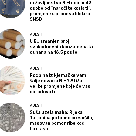
državljanstvo BiH dobilo 43
osobe od “naročite koristi”,
promjene u procesu blokira
SNSD
VIJESTI
U EU smanjen broj
svakodnevnih konzumenata
duhana na 16,5 posto
VIJESTI
Rodbina iz Njemačke vam
šalje novac u BiH? Stižu
velike promjene koje će vas
obradovati
VIJESTI
Suša uzela maha: Rijeka
Turjanica potpuno presušila,
masovan pomor ribe kod
Laktaša