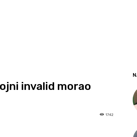
N
ojni invalid morao
1742