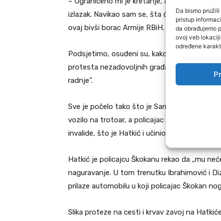
– Ograničeno mi je kretanje, a mogu izaći iz 
Da bismo pružili 
izlazak. Navikao sam se, šta ću. Ima opcija da
pristup informa
ovaj bivši borac Armije RBiH.
da obrađujemo po
ovoj veb lokacij
određene karakte
Podsjetimo, osuđeni su, kako je to obrazlože
protesta nezadovoljnih građana Tešnja “pokuša
Pr
radnje”.
Sve je počelo tako što je Samir Hatkić, u vri
vozilo na trotoar, a policajac u civilu Senad
invalide, što je Hatkić i učinio.
Hatkić je policajcu Škokanu rekao da „mu neće 
naguravanje. U tom trenutku Ibrahimović i Dizd
prilaze automobilu u koji policajac Škokan n
Slika proteze na cesti i krvav zavoj na Hatkić