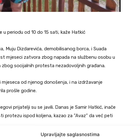
e u periodu od 10 do 15 sati, kaže Hatkić
ća, Muju Dizdarevića, demobilisanog borca, i Suada
šest mjeseci zatvora zbog napada na službenu osobu u
a zbog socijalnih protesta nezadovoljnih građana.
ri mjeseca od njenog donošenja, i na izdržavanje
ila prošle godine.
govi prijatelji su se javili. Danas je Samir Hatkić, inače
isti protezu ispod koljena, kazao za ”Avaz” da već peti
Upravljajte saglasnostima