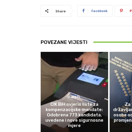
Facebook
P
Share
POVEZANE VIJESTI
VIJESTI
CIK BiH ovjerio liste za
Za 
kompenzacijske mandate:
državlja
Odobrena 773 kandidata,
osobe od
uvedene i nove sigurnosne
promjene
mjere