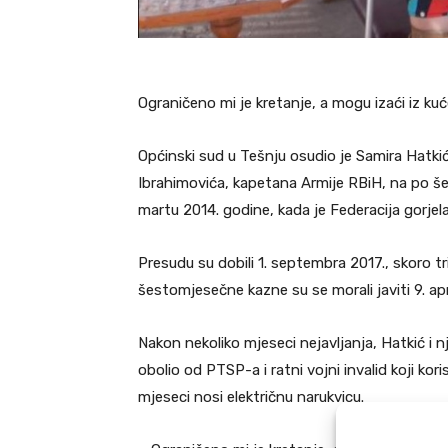
Ograničeno mi je kretanje, a mogu izaći iz kuć
Općinski sud u Tešnju osudio je Samira Hatki
Ibrahimovića, kapetana Armije RBiH, na po 
martu 2014. godine, kada je Federacija gorjel
Presudu su dobili 1. septembra 2017., skoro t
šestomjesečne kazne su se morali javiti 9. apr
Nakon nekoliko mjeseci nejavljanja, Hatkić i nje
obolio od PTSP-a i ratni vojni invalid koji kor
mjeseci nosi električnu narukvicu.