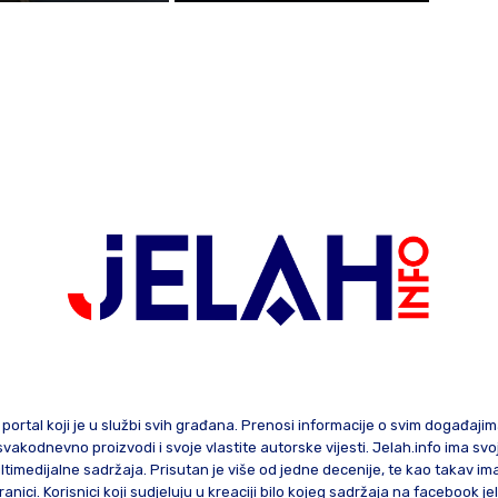
 portal koji je u službi svih građana. Prenosi informacije o svim događaji
te svakodnevno proizvodi i svoje vlastite autorske vijesti. Jelah.info ima sv
ltimedijalne sadržaja. Prisutan je više od jedne decenije, te kao takav im
ranici. Korisnici koji sudjeluju u kreaciji bilo kojeg sadržaja na facebook je