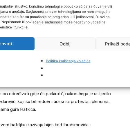
kuće u periodu od 10 do 15 sati. Vikendom mi je zabranjen
najbolje iskustvo, koristimo tehnologije poput kolačića za čuvanje i/ili
 se žalim dalje poslije odrađene kazne, ali eto – kazao je
cijama o uređaju. Saglasnost sa ovim tehnologijama će nam omogućiti
datke kao što su ponašanje pri pregledanju ili jedinstveni ID-ovi na
i. Nepristanak ili povlačenje saglasnosti može negativno uticati na
ristike i funkcije.
no u presudi, jer su za vrijeme redovnih sedmičnih
li spriječiti policajce PS Tešanj u obavljanju službene
ihvati
Odbij
Prikaži pod
Politika korišćenja kolačića
jeme protesta ispred Općine Tešanj, tog petka parkirao
 Škokan upozorio ga da parkira na mjesto za ratne vojne
on određivati gdje će parkirati“, nakon čega je uslijedilo
arević, koji su bili redovni učesnici protesta i plenuma,
ogama gura Hatkića.
evom batrljku izazivaju bijes kod Ibrahimovića i