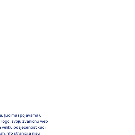
ma, ljudima i pojavama u
oj logo, svoju zvaničnu web
a veliku posjećenost kao i
lah.info stranici,a nisu