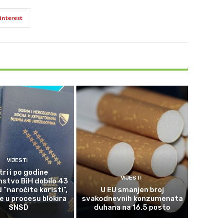
interest
VIJESTI
tri i po godine
VIJESTI
nstvo BiH dobilo 43
 “naročite koristi”,
U EU smanjen broj
 u procesu blokira
svakodnevnih konzumenata
SNSD
duhana na 16,5 posto