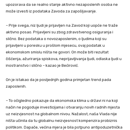
upozorava da se realno stanje aktivno nezaposlenih osoba ne
može izvesti iz podataka Zavoda za zapošljavanje.
– Prije svega, niz ljudi je prijavljen na Zavod koji uopće ne traže
aktivno posao. Prijavljeni su zbog zdravstvenog osiguranja i
slično. Bez podataka o novozaposlenim, o ljudima koji su
prijavljeni u poresku u prošlom mjesecu, ovaj podatak u
ekonomskom smislu ništa ne govori. On može biti rezultat
čišćenja, ažuriranja spiskova, neprijavljivanja ljudi, odlaska ljudi u
inostranstvo i slično – kazao je Bećirović.
On je istakao da je posljednjih godina primjetan trend pada
zaposlenih.
– To očigledno pokazuje da ekonomska klima u državi ni na koji
način ne pogoduje investicijama i otvaranju novih radnih mjesta
uz neizvjesnost na globalnom nivou. Nažalost, naša Vlada nije
ništa učinila da tu globalnu neizvjesnost kompenzira probiznis
politikom. Dapače, većina mjera je bila potpuno antipoduzetnička