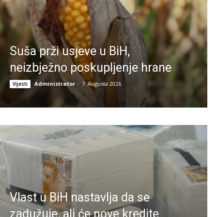
Suša prži usjeve u BiH,
neizbježno poskupljenje hrane
Administrator
-
7. Augusta 2026.
Vijesti
Vlast u BiH nastavlja da se
zadužuje, ali će nove kredite