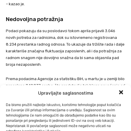
– kazao je.
Nedovoljna potražnja
Podaci pokazuju da su poslodavci tokom aprila prijavili 3.046
novih potreba za radnicima, dok su istovremeno registrovana
8.234 prestanka radnog odnosa. To ukazuje da tržište rada i dalje
karakteriše značajna fluktuacija zaposlenih, ali i da potražnja za
radnom snagom nije dovoljno snažna da bi sama objasnila pad
broja nezaposlenih.
Prema podacima Agencije za statistiku BiH, u martu je u zemlji bilo
zaposleno 849.837 osoba, što predstavlja tek blago povećanje od
Upravljajte saglasnostima
0,1 posto u odnosu na prethodni mjesec.
Da bismo pružili najbolje iskustvo, koristimo tehnologije poput kolačića
Iako statistika potvrđuje nastavak smanjenja broja nezaposlenih
za čuvanje i/ili pristup informacijama o uređaju. Saglasnost sa ovim
osoba, ostaje otvoreno pitanje koliko je taj trend rezultat
tehnologijama će nam omogućiti da obrađujemo podatke kao što su
stvarnog zapošljavanja, a koliko posljedica drugih razloga zbog
ponašanje pri pregledanju ili jedinstveni ID-ovi na ovoj veb lokaciji.
Nepristanak ili povlačenje saglasnosti može negativno uticati na
kojih građani napuštaju evidencije službi za zapošljavanje.