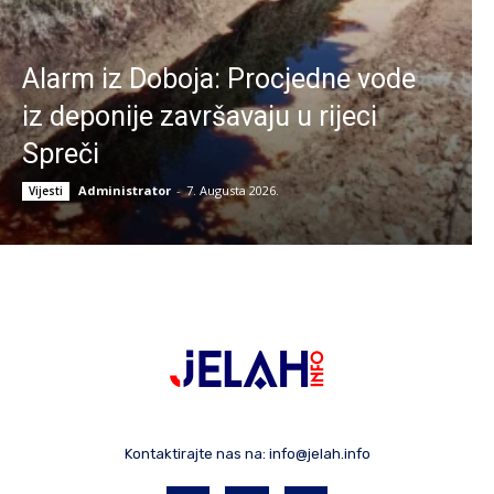
Alarm iz Doboja: Procjedne vode
iz deponije završavaju u rijeci
Spreči
Administrator
-
7. Augusta 2026.
Vijesti
Kontaktirajte nas na:
info@jelah.info