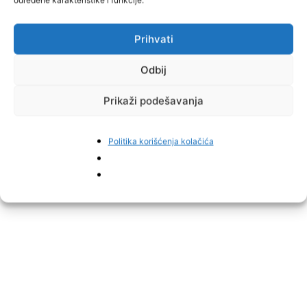
određene karakteristike i funkcije.
Upravo zbog toga analitičari upozoravaju da podatke o
nezaposlenosti treba posmatrati zajedno s kretanjima
Prihvati
zaposlenosti, demografskim trendovima i migracijama
stanovništva, piše
Avaz.
Odbij
Prikaži podešavanja
Politika korišćenja kolačića