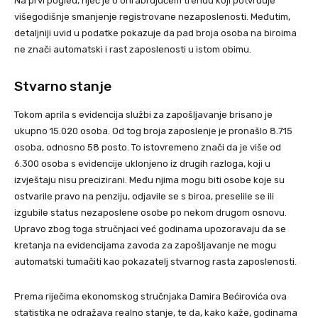
Na prvi pogled, riječ je o ohrabrujućem trendu koji potvrđuje
višegodišnje smanjenje registrovane nezaposlenosti. Međutim,
detaljniji uvid u podatke pokazuje da pad broja osoba na biroima
ne znači automatski i rast zaposlenosti u istom obimu.
Stvarno stanje
Tokom aprila s evidencija službi za zapošljavanje brisano je
ukupno 15.020 osoba. Od tog broja zaposlenje je pronašlo 8.715
osoba, odnosno 58 posto. To istovremeno znači da je više od
6.300 osoba s evidencije uklonjeno iz drugih razloga, koji u
izvještaju nisu precizirani. Među njima mogu biti osobe koje su
ostvarile pravo na penziju, odjavile se s biroa, preselile se ili
izgubile status nezaposlene osobe po nekom drugom osnovu.
Upravo zbog toga stručnjaci već godinama upozoravaju da se
kretanja na evidencijama zavoda za zapošljavanje ne mogu
automatski tumačiti kao pokazatelj stvarnog rasta zaposlenosti.
Prema riječima ekonomskog stručnjaka Damira Bećirovića ova
statistika ne odražava realno stanje, te da, kako kaže, godinama