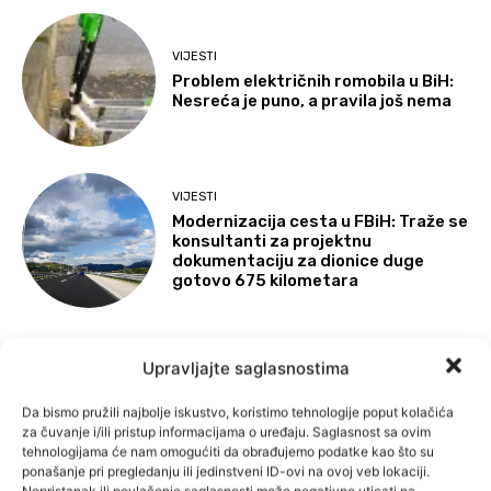
VIJESTI
Problem električnih romobila u BiH:
Nesreća je puno, a pravila još nema
VIJESTI
Modernizacija cesta u FBiH: Traže se
konsultanti za projektnu
dokumentaciju za dionice duge
gotovo 675 kilometara
Upravljajte saglasnostima
VIJESTI
BiH izdvojila više od dva miliona KM,
a Savska komisija bez odgovora o
Da bismo pružili najbolje iskustvo, koristimo tehnologije poput kolačića
Trgovskoj gori
za čuvanje i/ili pristup informacijama o uređaju. Saglasnost sa ovim
tehnologijama će nam omogućiti da obrađujemo podatke kao što su
ponašanje pri pregledanju ili jedinstveni ID-ovi na ovoj veb lokaciji.