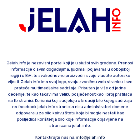
Jelah.info je nezavisni portal koji je u službi svih građana. Prenosi
informacije o svim događajima, ljudima i pojavama u dobojskoj
regiji i u BiH, te svakodnevno proizvodi i svoje vlastite autorske
vijesti. Jelah.info ima svoj logo, svoju zvaničnu web stranicu i sve
prateće multimedijalne sadržaja. Prisutan je više od jedne
decenije, te kao takav ima veliku posjećenost kao i broj pratilaca
na fb stranici. Korisnici koji sudjeluju u kreaciji bilo kojeg sadržaja
na facebook jelah.info stranici,a nisu administratori domene
odgovaraju za bilo kakvu štetu koja bi mogla nastati kao
posljedica korištenja bilo koje informacije objavljene na
stranicama jelah.info.
Kontaktirajte nas na:
info@jelah.info