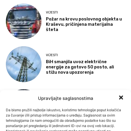
VIJESTI
Požar na krovu poslovnog objekta u
Kraševu, pričinjena materijalna
šteta
VIJESTI
BiH smanjila uvoz električne
energije za gotovo 50 posto, ali
stižu nova upozorenja
Upravljajte saglasnostima
VIJESTI
Pojačan saobraćaj širom BiH: Duge
kolone na izlazu iz zemlje, vozačima
Da bismo pružili najbolje iskustvo, koristimo tehnologije poput kolačića
upućen apel na oprez
za čuvanje i/ili pristup informacijama o uređaju. Saglasnost sa ovim
tehnologijama će nam omogućiti da obrađujemo podatke kao što su
ponašanje pri pregledanju ili jedinstveni ID-ovi na ovoj veb lokaciji.