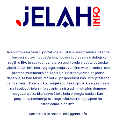
Jelah.info je nezavisni portal koji je u službi svih građana. Prenosi
informacije o svim događajima, ljudima i pojavama u dobojskoj
regiji i u BiH, te svakodnevno proizvodi i svoje vlastite autorske
vijesti. Jelah.info ima svoj logo, svoju zvaničnu web stranicu i sve
prateće multimedijalne sadržaja. Prisutan je više od jedne
decenije, te kao takav ima veliku posjećenost kao i broj pratilaca
na fb stranici. Korisnici koji sudjeluju u kreaciji bilo kojeg sadržaja
na facebook jelah.info stranici,a nisu administratori domene
odgovaraju za bilo kakvu štetu koja bi mogla nastati kao
posljedica korištenja bilo koje informacije objavljene na
stranicama jelah.info.
Kontaktirajte nas na:
info@jelah.info