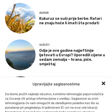
AGRAR
Kukuruz se suši prije berbe: Ratari
ne znaju hoće li imati šta prodati
VIJESTI
Gdje je ove godine najjeftinije
ljetovati u Evropi? Uporedili cijene u
sedam zemalja – hrana, piće,
smještaj
Upravljajte saglasnostima
VIJESTI
Policija RS-a za pucnjave krivi
pravosuđe: Ždrale je u FBiH,
Da bismo pružili najbolje iskustvo, koristimo tehnologije poput kolačića
obračuni se mogu ponoviti
za čuvanje i/ili pristup informacijama o uređaju. Saglasnost sa ovim
tehnologijama će nam omogućiti da obrađujemo podatke kao što su
ponašanje pri pregledanju ili jedinstveni ID-ovi na ovoj veb lokaciji.