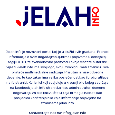
Jelah.info je nezavisni portal koji je u službi svih građana. Prenosi
informacije o svim događajima, ljudima i pojavama u dobojskoj
regiji i u BiH, te svakodnevno proizvodi i svoje vlastite autorske
vijesti. Jelah.info ima svoj logo, svoju zvaničnu web stranicu i sve
prateće multimedijalne sadržaja. Prisutan je više od jedne
decenije, te kao takav ima veliku posjećenost kao i broj pratilaca
na fb stranici. Korisnici koji sudjeluju u kreaciji bilo kojeg sadržaja
na facebook jelah.info stranici,a nisu administratori domene
odgovaraju za bilo kakvu štetu koja bi mogla nastati kao
posljedica korištenja bilo koje informacije objavljene na
stranicama jelah.info.
Kontaktirajte nas na:
info@jelah.info