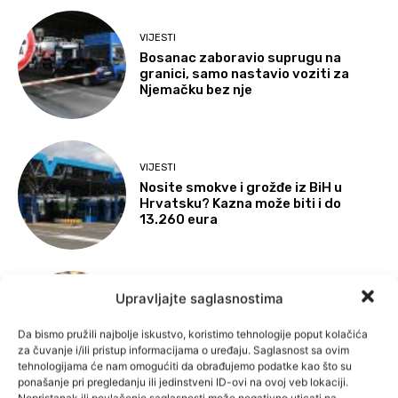
VIJESTI
Bosanac zaboravio suprugu na
granici, samo nastavio voziti za
Njemačku bez nje
VIJESTI
Nosite smokve i grožđe iz BiH u
Hrvatsku? Kazna može biti i do
13.260 eura
Upravljajte saglasnostima
VIJESTI
Suša prži usjeve u BiH, neizbježno
Da bismo pružili najbolje iskustvo, koristimo tehnologije poput kolačića
poskupljenje hrane
za čuvanje i/ili pristup informacijama o uređaju. Saglasnost sa ovim
tehnologijama će nam omogućiti da obrađujemo podatke kao što su
ponašanje pri pregledanju ili jedinstveni ID-ovi na ovoj veb lokaciji.