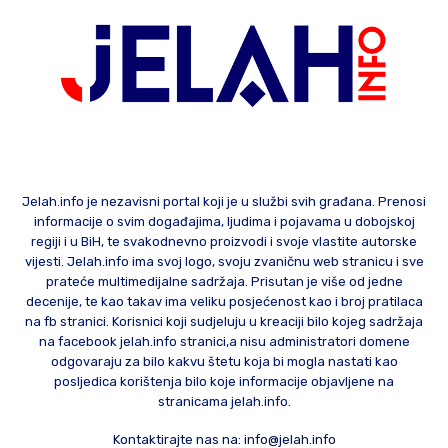
Jelah.info je nezavisni portal koji je u službi svih građana. Prenosi
informacije o svim događajima, ljudima i pojavama u dobojskoj
regiji i u BiH, te svakodnevno proizvodi i svoje vlastite autorske
vijesti. Jelah.info ima svoj logo, svoju zvaničnu web stranicu i sve
prateće multimedijalne sadržaja. Prisutan je više od jedne
decenije, te kao takav ima veliku posjećenost kao i broj pratilaca
na fb stranici. Korisnici koji sudjeluju u kreaciji bilo kojeg sadržaja
na facebook jelah.info stranici,a nisu administratori domene
odgovaraju za bilo kakvu štetu koja bi mogla nastati kao
posljedica korištenja bilo koje informacije objavljene na
stranicama jelah.info.
Kontaktirajte nas na:
info@jelah.info