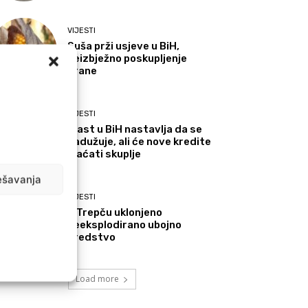
VIJESTI
Suša prži usjeve u BiH,
neizbježno poskupljenje
hrane
VIJESTI
Vlast u BiH nastavlja da se
zadužuje, ali će nove kredite
plaćati skuplje
ešavanja
VIJESTI
U Trepču uklonjeno
neeksplodirano ubojno
sredstvo
Load more