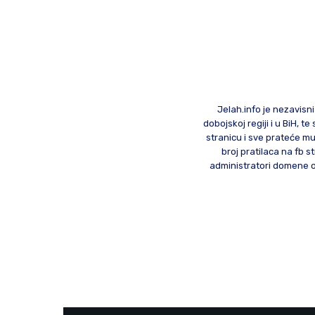
Jelah.info je nezavisni
dobojskoj regiji i u BiH, 
stranicu i sve prateće mu
broj pratilaca na fb st
administratori domene od