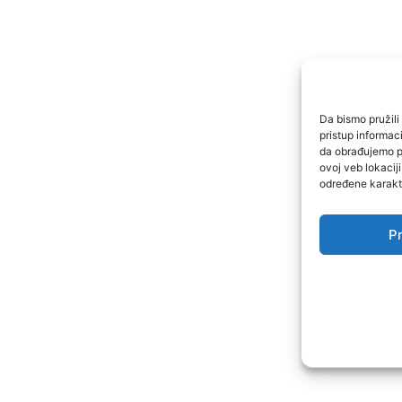
Da bismo pružili 
pristup informa
da obrađujemo po
ovoj veb lokacij
određene karakte
Pr