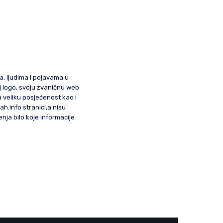
ma, ljudima i pojavama u
oj logo, svoju zvaničnu web
a veliku posjećenost kao i
lah.info stranici,a nisu
nja bilo koje informacije