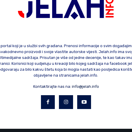
 portal koji je u službi svih građana. Prenosi informacije o svim događaji
te svakodnevno proizvodi i svoje vlastite autorske vijesti. Jelah.info ima sv
ltimedijalne sadržaja. Prisutan je više od jedne decenije, te kao takav im
ranici. Korisnici koji sudjeluju u kreaciji bilo kojeg sadržaja na facebook je
govaraju za bilo kakvu štetu koja bi mogla nastati kao posljedica korište
objavljene na stranicama jelah.info.
Kontaktirajte nas na:
info@jelah.info