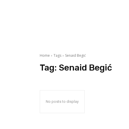
Home
Tags
Senaid Begić
Tag:
Senaid Begić
No posts to display