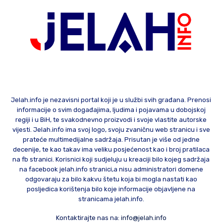
Jelah.info je nezavisni portal koji je u službi svih građana. Prenosi
informacije o svim događajima, ljudima i pojavama u dobojskoj
regiji i u BiH, te svakodnevno proizvodi i svoje vlastite autorske
vijesti. Jelah.info ima svoj logo, svoju zvaničnu web stranicu i sve
prateće multimedijalne sadržaja. Prisutan je više od jedne
decenije, te kao takav ima veliku posjećenost kao i broj pratilaca
na fb stranici. Korisnici koji sudjeluju u kreaciji bilo kojeg sadržaja
na facebook jelah.info stranici,a nisu administratori domene
odgovaraju za bilo kakvu štetu koja bi mogla nastati kao
posljedica korištenja bilo koje informacije objavljene na
stranicama jelah.info.
Kontaktirajte nas na:
info@jelah.info