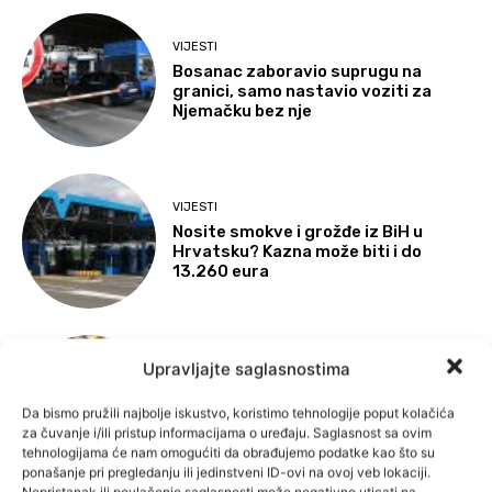
VIJESTI
Bosanac zaboravio suprugu na
granici, samo nastavio voziti za
Njemačku bez nje
VIJESTI
Nosite smokve i grožđe iz BiH u
Hrvatsku? Kazna može biti i do
13.260 eura
Upravljajte saglasnostima
VIJESTI
Suša prži usjeve u BiH, neizbježno
Da bismo pružili najbolje iskustvo, koristimo tehnologije poput kolačića
poskupljenje hrane
za čuvanje i/ili pristup informacijama o uređaju. Saglasnost sa ovim
tehnologijama će nam omogućiti da obrađujemo podatke kao što su
ponašanje pri pregledanju ili jedinstveni ID-ovi na ovoj veb lokaciji.